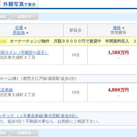
交通
価格
駅徒歩
所在地
管理費等
オーナーチェンジ物件 月額９９０００円で賃貸中 年間賃料収入 １
1,500
新宿ライン（宇都宮〜逗子）
万円
18分
北区東大成町２丁目
－
ホーム(株) （都営大江戸線/蔵前駅 徒歩2分）
4,800
東北本線
万円
18分
北区東大成町２丁目
－
バンテック （ＪＲ東北本線/東大宮駅 徒歩3分）
り、徒歩3分！不動産の事なら、お気軽にご相談下さい。