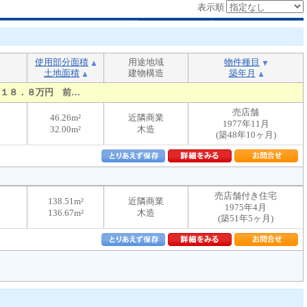
表示順
使用部分面積
用途地域
物件種目
土地面積
建物構造
築年月
１８．８万円 前…
売店舗
46.26m²
近隣商業
1977年11月
32.00m²
木造
(築48年10ヶ月)
売店舗付き住宅
138.51m²
近隣商業
1975年4月
136.67m²
木造
(築51年5ヶ月)