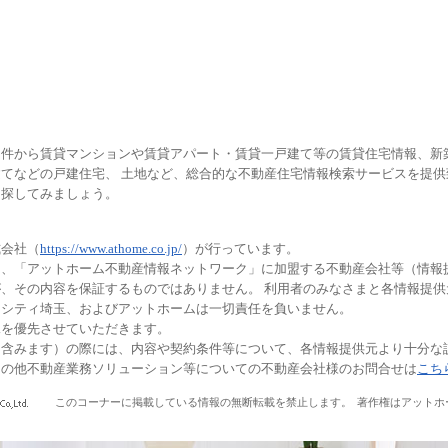
物件から賃貸マンションや賃貸アパート・賃貸一戸建て等の賃貸住宅情報、新
てなどの戸建住宅、 土地など、総合的な不動産住宅情報検索サービスを提
を探してみましょう。
式会社（
https://www.athome.co.jp/
）が行っています。
は、「アットホーム不動産情報ネットワーク」に加盟する不動産会社等（情報
、その内容を保証するものではありません。 利用者のみなさまと各情報提
ーシティ埼玉、およびアットホームは一切責任を負いません。
況を優先させていただきます。
を含みます）の際には、内容や契約条件等について、各情報提供元より十分な
その他不動産業務ソリューション等についての不動産会社様のお問合せは
こち
このコーナーに掲載している情報の無断転載を禁止します。
著作権はアットホ