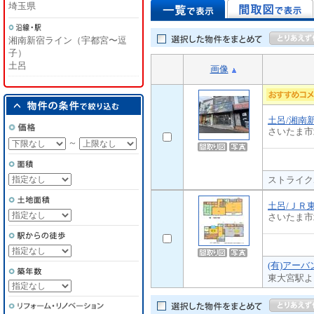
埼玉県
湘南新宿ライン（宇都宮〜逗
子）
土呂
画像
土呂/湘南
さいたま市
～
ストライク
土呂/ＪＲ
さいたま市
(有)アー
東大宮駅よ