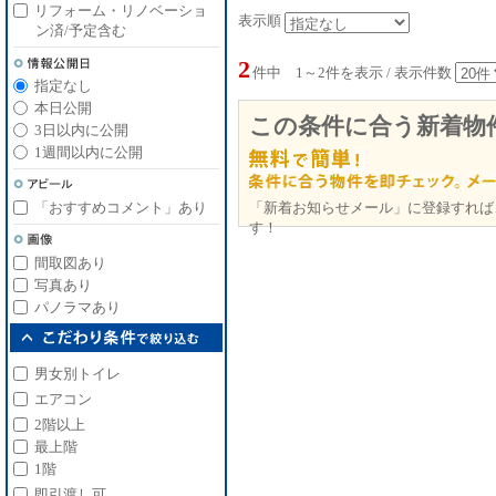
リフォーム・リノベーショ
表示順
ン済/予定含む
2
件中 1～2件を表示 / 表示件数
指定なし
本日公開
この条件に合う新着物
3日以内に公開
1週間以内に公開
「新着お知らせメール」に登録すれば
「おすすめコメント」あり
す！
間取図あり
写真あり
パノラマあり
男女別トイレ
エアコン
2階以上
最上階
1階
即引渡し可