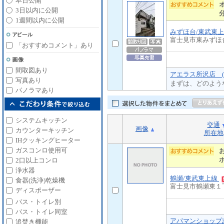
本日公開
3日以内に公開
1週間以内に公開
みずほ台/東武東
富士見市東みずほ
「おすすめコメント」あり
間取図あり
アエラス所沢店 (
写真あり
まずは、どのよう
パノラマあり
システムキッチン
交通
画像
カウンターキッチン
所在地
IHクッキングヒーター
ガスコンロ使用可
2口以上コンロ
浄水器
鶴瀬/東武東上線
食器(洗浄)乾燥機
富士見市鶴瀬東１
ディスポーザー
バス・トイレ別
バス・トイレ同室
アパマンショップ
追焚き機能