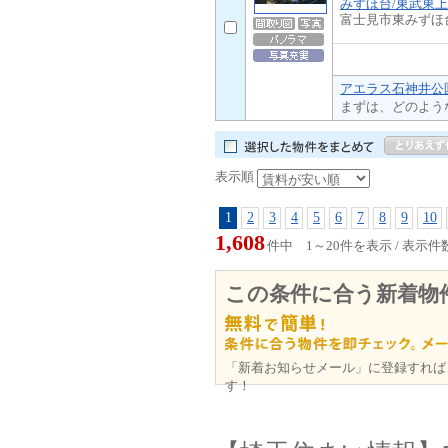
みずほ台/東武東
富士見市東みずほ
アエラス石神井公園
まずは、どのよう
表示順
1
2
3
4
5
6
7
8
9
10
1,608
件中 1～20件を表示 / 表示件
この条件に合う新着物
「新着お知らせメール」に登録すれば
す！