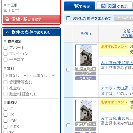
富士見市
交通
画像
所在地
アパート
マンション
一戸建て
みずほ台/東武東
富士見市東みずほ
～
管理費等含む
アエラス大山店 (
礼金なし
まずは、どのよう
敷金/保証金なし
1R
1K
みずほ台/東武東
1DK
富士見市東みずほ
1LDK
2K