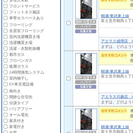
管理人常駐
フロントサービス
フィットネス施設
鶴瀬/東武東上線
車寄せスペースあり
富士見市鶴馬１丁
フローリング
全居室フローリング
室内洗濯機置き場
アエラス成増店 (
洗濯機置き場
まずは、どのよう
洗濯・衣類乾燥機
都市ガス
プロパンガス
複層ガラス
鶴瀬/東武東上線
24時間換気システム
富士見市鶴馬１丁
室内物干し
EV車充電設備
南向き
アエラス川越店 (
閑静な住宅街
まずは、どのよう
分譲タイプ
バリアフリー
オール電化
家具付き
家電付き
鶴瀬/東武東上線
富士見市鶴馬１丁
出窓