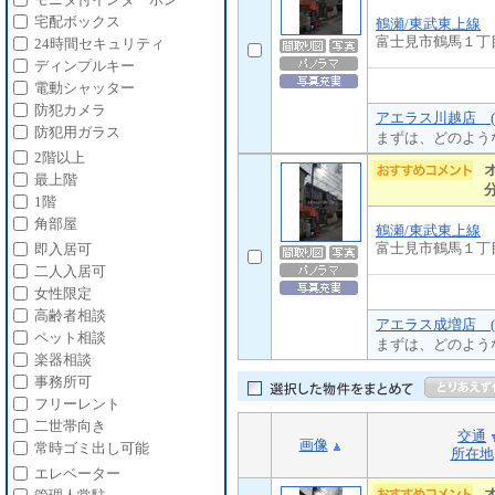
宅配ボックス
鶴瀬/東武東上線
富士見市鶴馬１丁
24時間セキュリティ
ディンプルキー
電動シャッター
防犯カメラ
アエラス川越店 (
防犯用ガラス
まずは、どのよう
2階以上
最上階
1階
角部屋
鶴瀬/東武東上線
富士見市鶴馬１丁
即入居可
二人入居可
女性限定
高齢者相談
アエラス成増店 (
ペット相談
まずは、どのよう
楽器相談
事務所可
フリーレント
二世帯向き
交通
画像
常時ゴミ出し可能
所在地
エレベーター