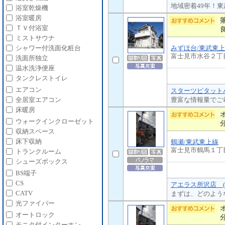
地域密着49年！
浴室乾燥機
浴室暖房
ＴＶ付浴室
ミストサウナ
みずほ台/東武東
シャワー付洗面化粧台
富士見市水谷２丁
洗面所独立
温水洗浄便座
タンクレストイレ
エアコン
スターツピタットハ
豊富な情報量でご
全居室エアコン
床暖房
ウォークインクローゼット
収納スペース
床下収納
鶴瀬/東武東上線
富士見市鶴馬１丁
トランクルーム
シューズボックス
BS端子
CS
アエラス所沢店 (
CATV
まずは、どのよう
光ファイバー
オートロック
モニタ付インターホン