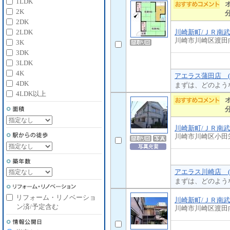
1LDK
2K
2DK
川崎新町/ＪＲ南
2LDK
川崎市川崎区渡田
3K
3DK
3LDK
4K
アエラス蒲田店 (
4DK
まずは、どのよう
4LDK以上
川崎新町/ＪＲ南
川崎市川崎区小田
アエラス川崎店 (
まずは、どのよう
リフォーム・リノベーショ
川崎新町/ＪＲ南
ン済/予定含む
川崎市川崎区渡田