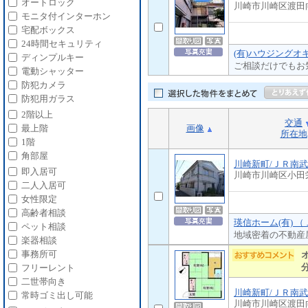
オートロック
川崎市川崎区渡田
モニタ付インターホン
宅配ボックス
24時間セキュリティ
(有)ハウジングオ
ディンプルキー
ご相談だけでもお
電動シャッター
防犯カメラ
防犯用ガラス
2階以上
交通
画像
最上階
所在地
1階
角部屋
川崎新町/ＪＲ南
即入居可
川崎市川崎区小田
二人入居可
女性限定
高齢者相談
瑛信ホーム(有) 
ペット相談
地域密着の不動産
楽器相談
事務所可
フリーレント
二世帯向き
川崎新町/ＪＲ南
常時ゴミ出し可能
川崎市川崎区渡田