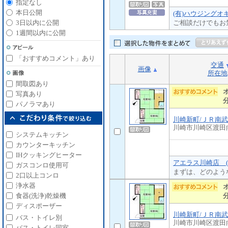
指定なし
本日公開
(有)ハウジングオ
ご相談だけでもお
3日以内に公開
1週間以内に公開
「おすすめコメント」あり
交通
画像
所在地
間取図あり
写真あり
パノラマあり
川崎新町/ＪＲ南
川崎市川崎区渡田
システムキッチン
カウンターキッチン
IHクッキングヒーター
アエラス川崎店 (
ガスコンロ使用可
まずは、どのよう
2口以上コンロ
浄水器
食器(洗浄)乾燥機
ディスポーザー
川崎新町/ＪＲ南
バス・トイレ別
川崎市川崎区渡田
バス・トイレ同室