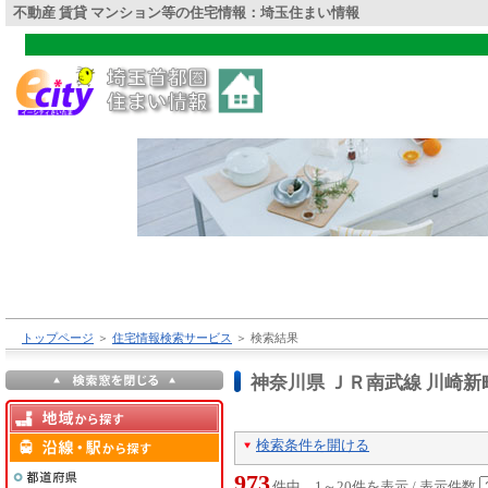
不動産 賃貸 マンション等の住宅情報：埼玉住まい情報
トップページ
＞
住宅情報検索サービス
＞
検索結果
神奈川県 ＪＲ南武線 川崎
検索条件を開ける
973
件中 1～20件を表示 / 表示件数