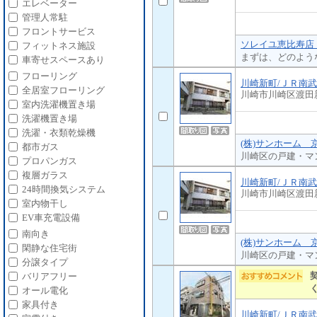
エレベーター
管理人常駐
フロントサービス
ソレイユ恵比寿店 
フィットネス施設
まずは、どのよう
車寄せスペースあり
フローリング
川崎新町/ＪＲ南
全居室フローリング
川崎市川崎区渡田
室内洗濯機置き場
洗濯機置き場
洗濯・衣類乾燥機
(株)サンホーム 
都市ガス
川崎区の戸建・マ
プロパンガス
複層ガラス
川崎新町/ＪＲ南
24時間換気システム
川崎市川崎区渡田
室内物干し
EV車充電設備
南向き
(株)サンホーム 
閑静な住宅街
川崎区の戸建・マ
分譲タイプ
バリアフリー
オール電化
家具付き
川崎新町/ＪＲ南