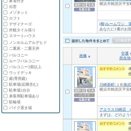
家電付き
横浜市鶴見区平安
出窓
メゾネット
ロフト
(株)ルームワン 
デザイナーズ
あなたに1番のお
外観タイル張り
スマートハウス
ノンホルムアルデヒド
二重床・二重天井
交通
バルコニー
画像
所在地
ルーフバルコニー
バルコニー2面以上
ウッドデッキ
庭(専用庭)
駐車場(近隣含む)
川崎新町/ＪＲ南
横浜市鶴見区平安
駐車場2台分
来客用駐車場あり
駐輪場
バイク置き場
アエラス川崎店 (
まずは、どのよう