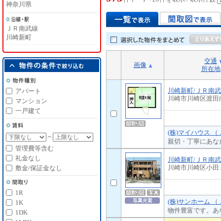
神奈川県
ＪＲ南武線
川崎新町
交通
画像
所在地
川崎新町/ＪＲ南
アパート
川崎市川崎区渡田
マンション
一戸建て
(株)マイハウス 
～
親切・丁寧にあな
管理費等含む
礼金なし
川崎新町/ＪＲ南
川崎市川崎区小田
敷金/保証金なし
1R
(株)サンホーム 
1K
物件豊富です。あ
1DK