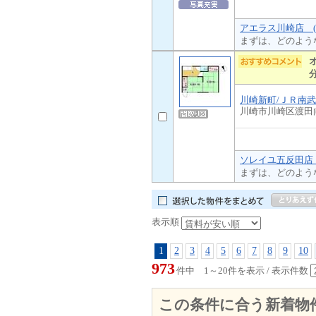
アエラス川崎店 (
まずは、どのよう
川崎新町/ＪＲ南
川崎市川崎区渡田
ソレイユ五反田店 
まずは、どのよう
表示順
1
2
3
4
5
6
7
8
9
10
973
件中 1～20件を表示 / 表示件数
この条件に合う新着物