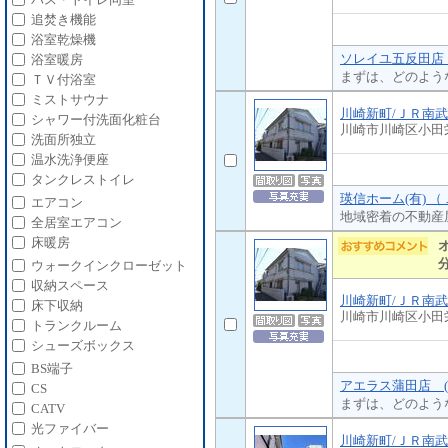
追焚き機能
浴室乾燥機
ソレイユ五反田店 
浴室暖房
まずは、どのよう
ＴＶ付浴室
ミストサウナ
川崎新町/ＪＲ南
シャワー付洗面化粧台
川崎市川崎区小田
洗面所独立
温水洗浄便座
タンクレストイレ
瑛信ホーム(有) 
エアコン
地域密着の不動産
全居室エアコン
床暖房
ウォークインクローゼット
収納スペース
川崎新町/ＪＲ南
床下収納
川崎市川崎区小田
トランクルーム
シューズボックス
BS端子
アエラス蒲田店 (
CS
まずは、どのよう
CATV
光ファイバー
川崎新町/ＪＲ南