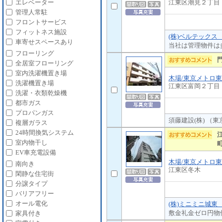
江東区潮見２丁目
エレベーター
管理人常駐
フロントサービス
フィットネス施設
(株)ベルテックス
車寄せスペースあり
当社は管理物件は
フローリング
全居室フローリング
室内洗濯機置き場
木場/東京メトロ
洗濯機置き場
江東区富岡２丁目
洗濯・衣類乾燥機
都市ガス
プロパンガス
須藤建設(株) （
複層ガラス
24時間換気システム
室内物干し
EV車充電設備
木場/東京メトロ
南向き
江東区冬木
閑静な住宅街
分譲タイプ
バリアフリー
オール電化
(株)ミニミニ城東
敷金礼金ゼロ円物
家具付き