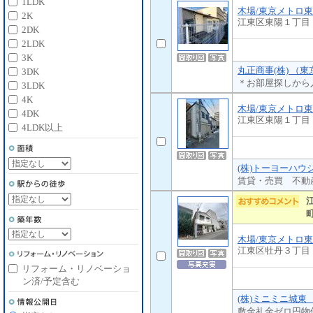
1LDK
木場/東京メトロ
2K
江東区東陽１丁目
2DK
2LDK
3K
丸正商事(株) （
3DK
＊お部屋探しから
3LDK
4K
木場/東京メトロ
4DK
江東区東陽１丁目
4LDK以上
(株)トーヨーハウ
賃貸・売買 不動
木場/東京メトロ
江東区牡丹３丁目
リフォーム・リノベーショ
ン済/予定含む
(株)ミニミニ城東
敷金礼金ゼロ円物