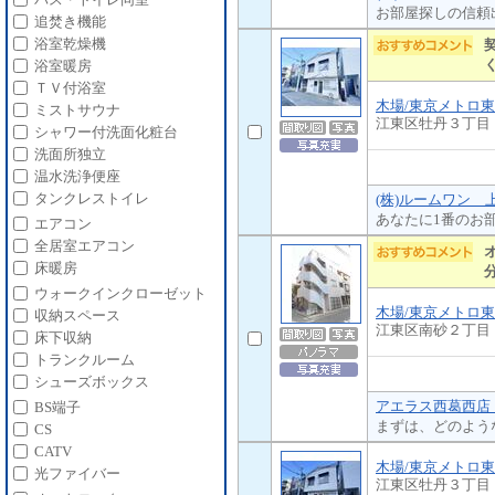
お部屋探しの信頼
追焚き機能
浴室乾燥機
浴室暖房
ＴＶ付浴室
木場/東京メトロ
ミストサウナ
江東区牡丹３丁目
シャワー付洗面化粧台
洗面所独立
温水洗浄便座
タンクレストイレ
(株)ルームワン 
あなたに1番のお
エアコン
全居室エアコン
床暖房
ウォークインクローゼット
木場/東京メトロ
収納スペース
江東区南砂２丁目
床下収納
トランクルーム
シューズボックス
アエラス西葛西店 
BS端子
まずは、どのよう
CS
CATV
木場/東京メトロ
光ファイバー
江東区牡丹３丁目