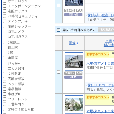
オートロック
モニタ付インターホン
宅配ボックス
(株)高砂不動産 
24時間セキュリティ
【創業７４年、伝
ディンプルキー
電動シャッター
防犯カメラ
防犯用ガラス
交通
2階以上
画像
所在地
最上階
1階
角部屋
木場/東京メトロ
即入居可
江東区牡丹３丁目
二人入居可
女性限定
高齢者相談
ペット相談
(株)ＣＬＣコーポ
楽器相談
明るく元気なスタ
事務所可
フリーレント
二世帯向き
常時ゴミ出し可能
木場/東京メトロ