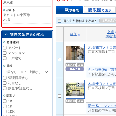
東京都
東京メトロ東西線
木場
交通
画像
所在地
木場/東京メトロ
アパート
江東区東陽１丁目
マンション
一戸建て
丸正商事(株) （
～
＊お部屋探しから
管理費等含む
礼金なし
木場/東京メトロ
江東区枝川２丁目
敷金/保証金なし
1R
新一(株) シンイ
1K
お客様の声を大切
1DK