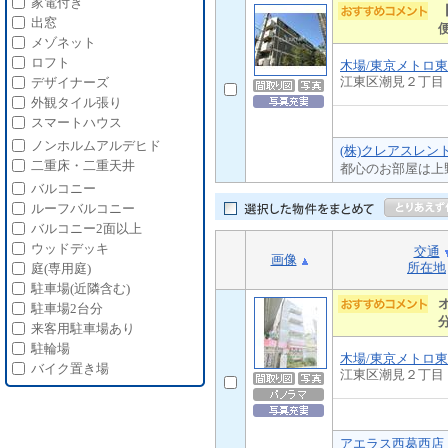
家電付き
出窓
メゾネット
ロフト
木場/東京メトロ
江東区潮見２丁目
デザイナーズ
外観タイル張り
スマートハウス
ノンホルムアルデヒド
(株)クレアスレン
二重床・二重天井
都心のお部屋は上
バルコニー
ルーフバルコニー
バルコニー2面以上
ウッドデッキ
交通
画像
所在地
庭(専用庭)
駐車場(近隣含む)
駐車場2台分
来客用駐車場あり
駐輪場
木場/東京メトロ
バイク置き場
江東区潮見２丁目
アエラス西葛西店 