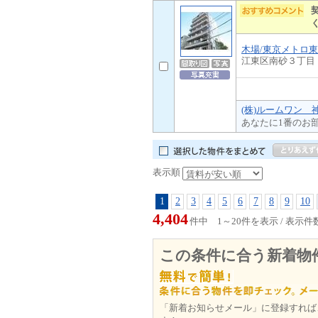
木場/東京メトロ
江東区南砂３丁目
(株)ルームワン 
あなたに1番のお
表示順
1
2
3
4
5
6
7
8
9
10
4,404
件中 1～20件を表示 / 表示件
この条件に合う新着物
「新着お知らせメール」に登録すれば