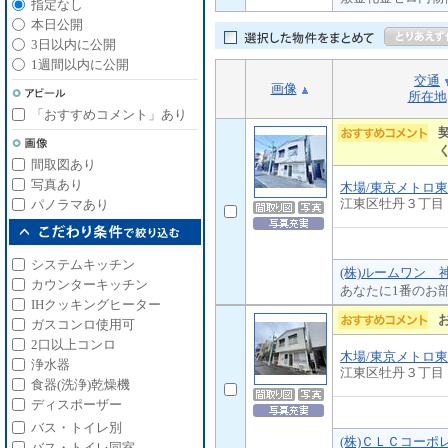
指定なし
本日公開
3日以内に公開
1週間以内に公開
交通
画像
所在地
「おすすめコメント」あり
間取図あり
写真あり
木場/東京メトロ
江東区牡丹３丁目
パノラマあり
システムキッチン
(株)ルームワン 
カウンターキッチン
あなたに1番のお
IHクッキングヒーター
ガスコンロ使用可
2口以上コンロ
木場/東京メトロ
浄水器
江東区牡丹３丁目
食器(洗浄)乾燥機
ディスポーザー
バス・トイレ別
(株)ＣＬＣコーポ
バス・トイレ同室