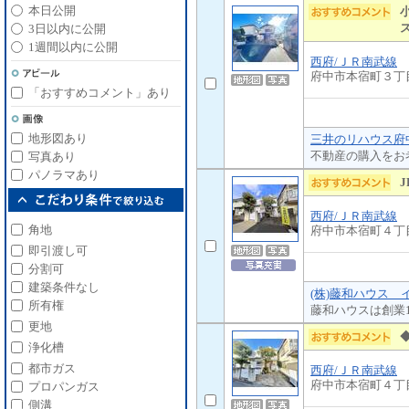
本日公開
3日以内に公開
1週間以内に公開
西府/ＪＲ南武線
府中市本宿町３丁
「おすすめコメント」あり
地形図あり
三井のリハウス府中
不動産の購入をお
写真あり
パノラマあり
西府/ＪＲ南武線
角地
府中市本宿町４丁
即引渡し可
分割可
建築条件なし
(株)藤和ハウス 
所有権
藤和ハウスは創業
更地
浄化槽
都市ガス
西府/ＪＲ南武線
府中市本宿町４丁
プロパンガス
側溝