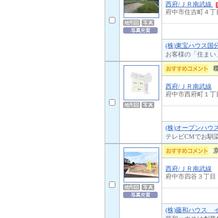
西府/ＪＲ南武線
府中市住吉町４丁
(株)東宝ハウス国
お客様の「住まい
西府/ＪＲ南武線
府中市西府町１丁
(株)オープンハウ
テレビCMでお馴
西府/ＪＲ南武線
府中市四谷３丁目
(株)藤和ハウス 