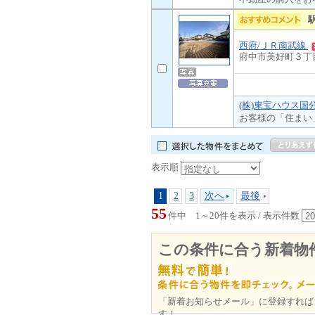
西府/ＪＲ南武線
府中市美好町３丁
(株)東宝ハウス国
お客様の「住まい
表示順
1
2
3
次へ
最後
55
件中 1～20件を表示 / 表示件数
この条件に合う新着物
「新着お知らせメール」に登録すれば
す！