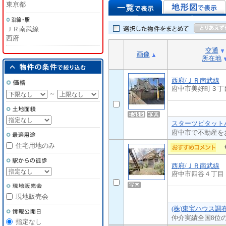
東京都
ＪＲ南武線
西府
交通
画像
所在地
西府/ＪＲ南武線
府中市美好町３丁
～
スターツピタットハ
府中市で不動産を
住宅用地のみ
西府/ＪＲ南武線
府中市四谷４丁目
現地販売会
(株)東宝ハウス調
仲介実績全国8位
指定なし