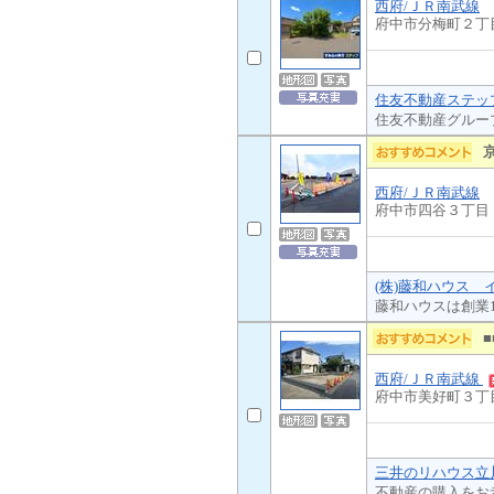
西府/ＪＲ南武線
府中市分梅町２丁
住友不動産ステップ
住友不動産グルー
西府/ＪＲ南武線
府中市四谷３丁目
(株)藤和ハウス 
藤和ハウスは創業
西府/ＪＲ南武線
府中市美好町３丁
三井のリハウス立川
不動産の購入をお