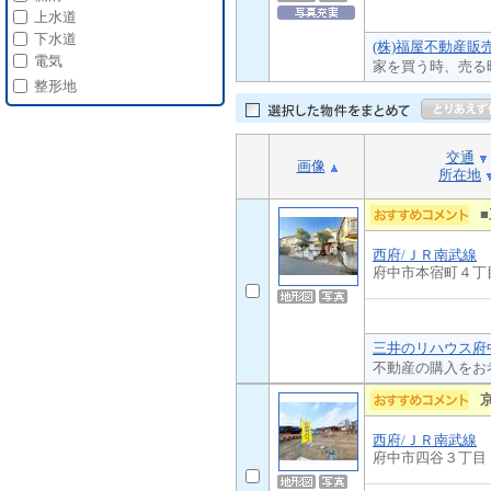
上水道
下水道
(株)福屋不動産販
電気
家を買う時、売る
整形地
交通
画像
所在地
西府/ＪＲ南武線
府中市本宿町４丁
三井のリハウス府中
不動産の購入をお
西府/ＪＲ南武線
府中市四谷３丁目