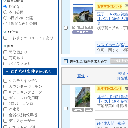
指定なし
本日公開
逗子/ＪＲ横須賀線
3日以内に公開
【バス】30分 大楠
分
1週間以内に公開
横須賀市芦名２丁
「おすすめコメント」あり
ウスイホーム(株)
住宅に関するご相
間取図あり
写真あり
パノラマあり
交通
画像
所在地
システムキッチン
カウンターキッチン
IHクッキングヒーター
逗子/ＪＲ横須賀線
ガスコンロ使用可
【バス】10分 葉桜
2口以上コンロ
三浦郡葉山町長柄
浄水器
食器(洗浄)乾燥機
ディスポーザー
(有)佐久間不動産
バス・トイレ別