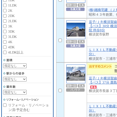
1DK
1LDK
(株)湘南宅建 （
2K
昭和４３年創業、
2DK
2LDK
逗子/ＪＲ横須賀線
【バス】30分 横
3K
院 停歩9分
3DK
横須賀市荻野
3LDK
4K
4DK
ＬＩＸＩＬ不動産シ
4LDK以上
分）
横須賀市・三浦市
逗子/ＪＲ横須賀線
【バス】37分 鹿島
横須賀市長坂３丁
リフォーム・リノベーショ
ＬＩＸＩＬ不動産シ
ン済/予定含む
分）
横須賀市・三浦市