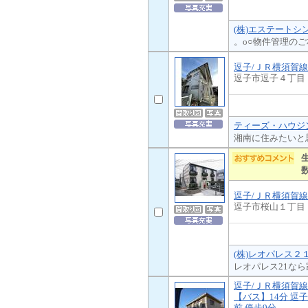
(株)エステートシ
。o○物件管理のご相
逗子/ＪＲ横須賀線
逗子市逗子４丁目
ティーズ・ハウジン
湘南に住みたいと
逗子/ＪＲ横須賀
逗子市桜山１丁目
(株)レオパレス２
レオパレス21な
逗子/ＪＲ横須賀線
【バス】14分 逗
前 停歩9分