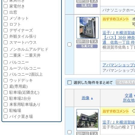
家具付き
家電付き
パナソニックホーム
出窓
メゾネット
ロフト
デザイナーズ
逗子/ＪＲ横須賀線
外観タイル張り
【バス】30分 神
通 佐島一丁目 停
スマートハウス
横須賀市佐島１丁
ノンホルムアルデヒド
二重床・二重天井
バルコニー
アパマンショップ
ルーフバルコニー
アパマンショップ
バルコニー2面以上
ウッドデッキ
庭(専用庭)
駐車場(近隣含む)
交通
画像
駐車場2台分
所在地
来客用駐車場あり
駐輪場
バイク置き場
逗子/ＪＲ横須賀線
逗子市山の根２丁