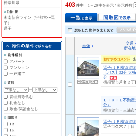
神奈川県
403
件中 1～20件を表示 / 表示件数
湘南新宿ライン（宇都宮〜逗
子）
逗子
交通
画像
所在地
アパート
マンション
逗子/ＪＲ横須賀線
【バス】32分 大楠
一戸建て
分
横須賀市芦名２丁
～
管理費等含む
ＬＩＸＩＬ不動産シ
礼金なし
分）
敷金/保証金なし
横須賀市・三浦市
逗子/ＪＲ横須賀線
1R
逗子市久木７丁目
1K