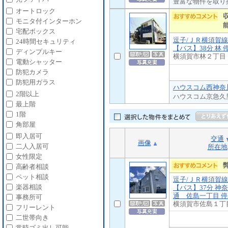
豊富な物件を取り
オートロック
モニタ付インターホン
宅配ボックス
逗子/ＪＲ横須賀線
24時間セキュリティ
【バス】38分 林 
ディンプルキー
横須賀市林２丁目
電動シャッター
防犯カメラ
防犯用ガラス
ハウスコム西神奈川
2階以上
ハウスコム京急久
最上階
1階
角部屋
即入居可
交通
画像
二人入居可
所在地
女性限定
高齢者相談
ペット相談
逗子/ＪＲ横須賀線
楽器相談
【バス】37分 神
通 佐島一丁目 停
事務所可
横須賀市佐島１丁
フリーレント
二世帯向き
常時ゴミ出し可能