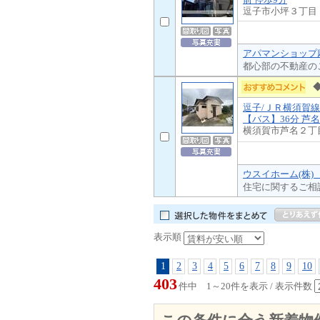
逗子市小坪３丁目
アパマンショップ
都心部の不動産の
逗子/ＪＲ横須賀線
【バス】36分 芦名
横須賀市芦名２丁
ウスイホーム(株)
住宅に関するご相
表示順
1
2
3
4
5
6
7
8
9
10
403
件中 1～20件を表示 / 表示件数