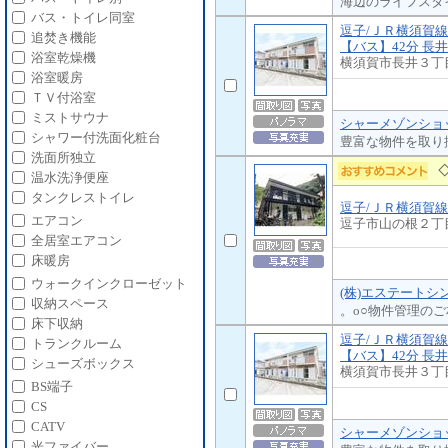
海辺のライフスタ
バス・トイレ同室
逗子/ＪＲ横須賀線
追焚き機能
【バス】42分 長井
浴室乾燥機
横須賀市長井３丁
浴室暖房
ＴＶ付浴室
ミストサウナ
シャーメゾンショッ
シャワー付洗面化粧台
豊富な物件を取り
洗面所独立
温水洗浄便座
タンクレストイレ
逗子/ＪＲ横須賀
エアコン
逗子市山の根２丁
全居室エアコン
床暖房
ウォークインクローゼット
(株)エステートシ
収納スペース
。o○物件管理のご相
床下収納
逗子/ＪＲ横須賀線
トランクルーム
【バス】42分 長井
シューズボックス
横須賀市長井３丁
BS端子
CS
CATV
シャーメゾンショッ
光ファイバー