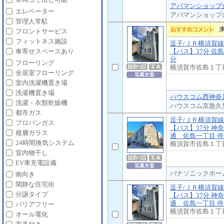
アパマンショップ
エレベーター
アパマンショップ
管理人常駐
フロントサービス
フィットネス施設
逗子/ＪＲ横須賀線
【バス】37分 佐島
車寄せスペースあり
分
フローリング
横須賀市佐島１丁
全居室フローリング
室内洗濯機置き場
洗濯機置き場
ハウスコム西神奈川
洗濯・衣類乾燥機
ハウスコム京急久
都市ガス
逗子/ＪＲ横須賀線
プロパンガス
【バス】37分 神
複層ガラス
通 佐島一丁目 停
24時間換気システム
横須賀市佐島１丁
室内物干し
EV車充電設備
パナソニックホーム
南向き
閑静な住宅街
逗子/ＪＲ横須賀線
分譲タイプ
【バス】37分 神
通 佐島一丁目 停
バリアフリー
横須賀市佐島１丁
オール電化