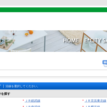
す
沿線を選択してください。
件を探す
ＪＲ総武線
ＪＲ京浜東北線
ＪＲ南武線
ＪＲ横浜線