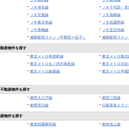
ＪＲ埼京線
ＪＲ千代田・常
ＪＲ京葉線
ＪＲ高崎線
ＪＲ東北本線
ＪＲ武蔵野線
ＪＲ青梅線
ＪＲ五日市線
湘南新宿ライン（宇都宮〜逗子）
湘南新宿ライン
不動産物件を探す
東京メトロ有楽町線
東京メトロ南北
東京メトロ丸ノ内方南支線
東京メトロ日比
東京メトロ銀座線
東京メトロ半蔵
ら不動産物件を探す
都営大江戸線
都営三田線
都電荒川線
日暮里舎人ライ
動産物件を探す
東急田園都市線
東急池上線