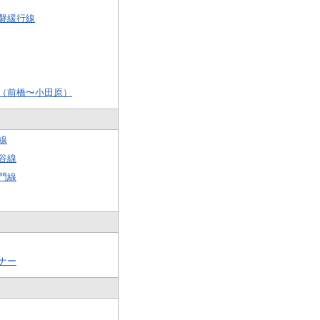
磐緩行線
（前橋〜小田原）
線
谷線
門線
ナー