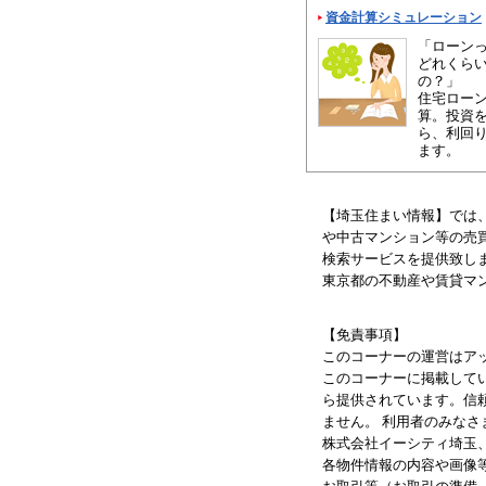
資金計算シミュレーション
「ローン
どれくら
の？」
住宅ロー
算。投資
ら、利回
ます。
【埼玉住まい情報】では
や中古マンション等の売
検索サービスを提供致し
東京都の不動産や賃貸マ
【免責事項】
このコーナーの運営はア
このコーナーに掲載して
ら提供されています。信
ません。 利用者のみな
株式会社イーシティ埼玉
各物件情報の内容や画像