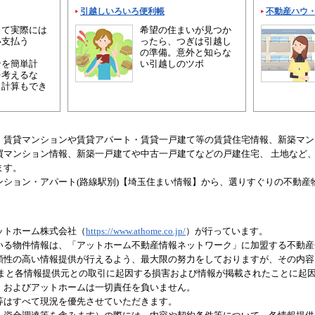
引越しいろいろ便利帳
不動産ハウ
って実際には
希望の住まいが見つか
い支払う
ったら、つぎは引越し
の準備。意外と知らな
ンを簡単計
い引越しのツボ
を考えるな
り計算もでき
、賃貸マンションや賃貸アパート・賃貸一戸建て等の賃貸住宅情報、新築マン
買マンション情報、新築一戸建てや中古一戸建てなどの戸建住宅、 土地など
ます。
ンション・アパート(路線駅別)【埼玉住まい情報】から、選りすぐりの不動産
ットホーム株式会社（
https://www.athome.co.jp/
）が行っています。
いる物件情報は、「アットホーム不動産情報ネットワーク」に加盟する不動産
頼性の高い情報提供が行えるよう、最大限の努力をしておりますが、その内容
さまと各情報提供元との取引に起因する損害および情報が掲載されたことに起
、およびアットホームは一切責任を負いません。
等はすべて現況を優先させていただきます。