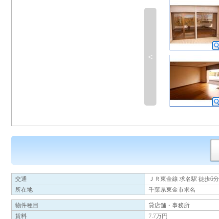
<
交通
ＪＲ東金線 求名駅 徒歩6分
所在地
千葉県東金市求名
物件種目
貸店舗・事務所
賃料
7.7万円