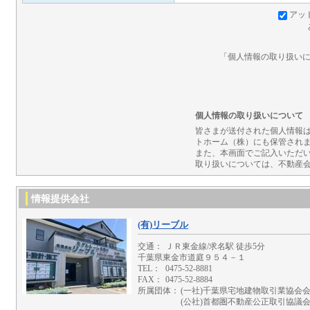
アッ
「個人情報の取り扱いに
個人情報の取り扱いについて
皆さまが送付された個人情報は
トホーム（株）にも保管され
また、本画面でご記入いただい
取り扱いについては、不動産
情報提供会社
(有)リーブル
交通：
ＪＲ東金線/求名駅 徒歩5分
千葉県東金市道庭９５４－１
TEL：
0475-52-8881
FAX：
0475-52-8884
所属団体：
(一社)千葉県宅地建物取引業協会
(公社)首都圏不動産公正取引協議