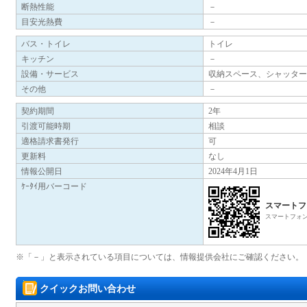
断熱性能
－
目安光熱費
－
バス・トイレ
トイレ
キッチン
－
設備・サービス
収納スペース、シャッター
その他
－
契約期間
2年
引渡可能時期
相談
適格請求書発行
可
更新料
なし
情報公開日
2024年4月1日
ｹｰﾀｲ用バーコード
スマートフ
スマートフォ
※「－」と表示されている項目については、情報提供会社にご確認ください。
クイックお問い合わせ