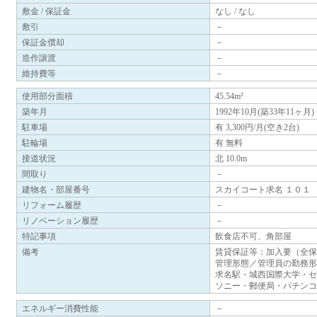
敷金 / 保証金
なし / なし
敷引
－
保証金償却
－
造作譲渡
－
維持費等
－
使用部分面積
45.54m²
築年月
1992年10月(築33年11ヶ月)
駐車場
有 3,300円/月(空き2台)
駐輪場
有 無料
接道状況
北 10.0m
間取り
－
建物名・部屋番号
スカイコート求名 １０１
リフォーム履歴
－
リノベーション履歴
－
特記事項
飲食店不可、角部屋
備考
賃貸保証等：加入要（全保
管理形態／管理員の勤務形
求名駅・城西国際大学・セ
ソニー・郵便局・パチンコ
エネルギー消費性能
－