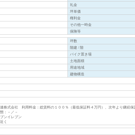
礼金
坪単価
権利金
その他一時金
保険等
坪数
階建 / 階
バイク置き場
土地面積
用途地域
建物構造
連株式会社 利用料金：総賃料の１００％（最低保証料４万円）、次年より継続保
態：－／－
ブンイレブン
近く