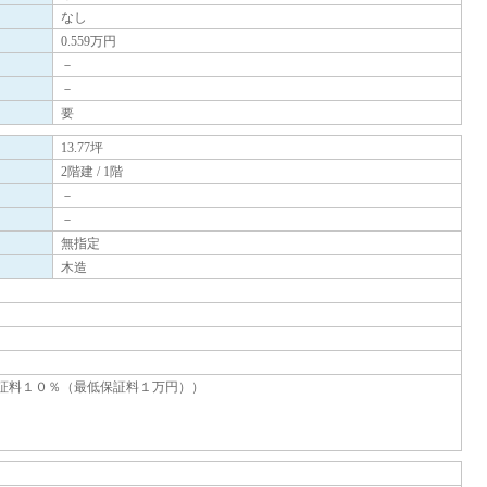
なし
0.559万円
－
－
要
13.77坪
2階建 / 1階
－
－
無指定
木造
証料１０％（最低保証料１万円））