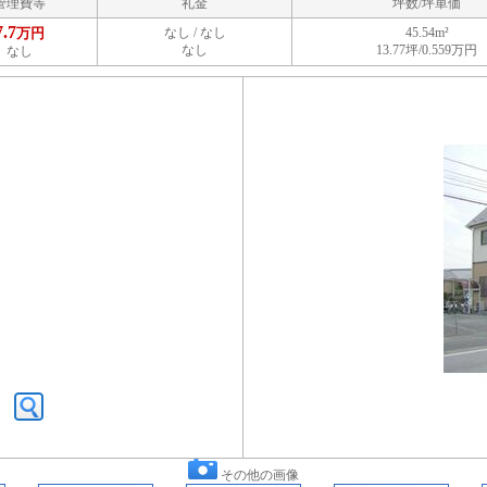
管理費等
礼金
坪数/坪単価
7.7
万円
なし / なし
45.54m²
なし
13.77坪/0.559万円
なし
その他の画像