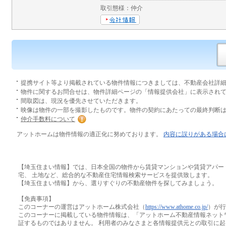
取引態様：仲介
提携サイト等より掲載されている物件情報につきましては、不動産会社詳
物件に関するお問合せは、物件詳細ページの「情報提供会社」に表示され
間取図は、現況を優先させていただきます。
映像は物件の一部を撮影したものです。物件の契約にあたっての最終判断
仲介手数料について
アットホームは物件情報の適正化に努めております。
内容に誤りがある場合
【埼玉住まい情報】では、日本全国の物件から賃貸マンションや賃貸アパー
宅、 土地など、総合的な不動産住宅情報検索サービスを提供致します。
【埼玉住まい情報】から、選りすぐりの不動産物件を探してみましょう。
【免責事項】
このコーナーの運営はアットホーム株式会社（
https://www.athome.co.jp/
）が行
このコーナーに掲載している物件情報は、「アットホーム不動産情報ネット
証するものではありません。 利用者のみなさまと各情報提供元との取引に