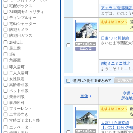
宅配ボックス
アエラス南浦和店 
24時間セキュリティ
まずは、どのよう
ディンプルキー
電動シャッター
防犯カメラ
防犯用ガラス
日進/ＪＲ川越線
2階以上
さいたま市西区大
最上階
1階
角部屋
(株)ミニミニ城北
即入居可
ようこそ！ミニミ
二人入居可
女性限定
高齢者相談
ペット相談
交通
画像
楽器相談
所在地
事務所可
フリーレント
二世帯向き
常時ゴミ出し可能
大宮/ＪＲ埼京線
エレベーター
【バス】12分 佐知
さいたま市西区大