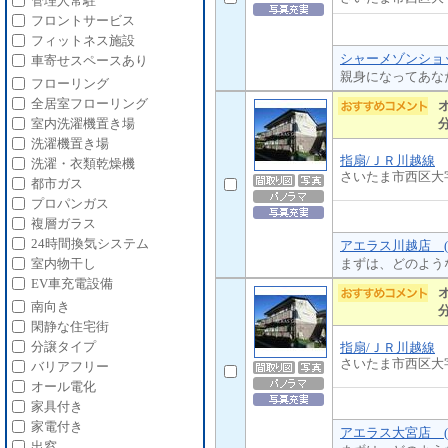
管理人常駐
フロントサービス
フィットネス施設
シャーメゾンショッ
車寄せスペースあり
親身になってあな
フローリング
全居室フローリング
室内洗濯機置き場
洗濯機置き場
指扇/ＪＲ川越線
洗濯・衣類乾燥機
さいたま市西区大
都市ガス
プロパンガス
複層ガラス
24時間換気システム
アエラス川越店 (
まずは、どのよう
室内物干し
EV車充電設備
南向き
閑静な住宅街
分譲タイプ
指扇/ＪＲ川越線
さいたま市西区大
バリアフリー
オール電化
家具付き
家電付き
アエラス大宮店 (
出窓