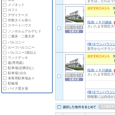
まずは、どのよう
メゾネット
ロフト
デザイナーズ
外観タイル張り
指扇/ＪＲ川越線
スマートハウス
さいたま市西区大
ノンホルムアルデヒド
二重床・二重天井
バルコニー
(株)タウンハウジ
ルーフバルコニー
若手からベテラン
バルコニー2面以上
ウッドデッキ
庭(専用庭)
駐車場(近隣含む)
指扇/ＪＲ川越線
駐車場2台分
さいたま市西区大
来客用駐車場あり
駐輪場
バイク置き場
(株)タウンハウジ
情報量には自信が