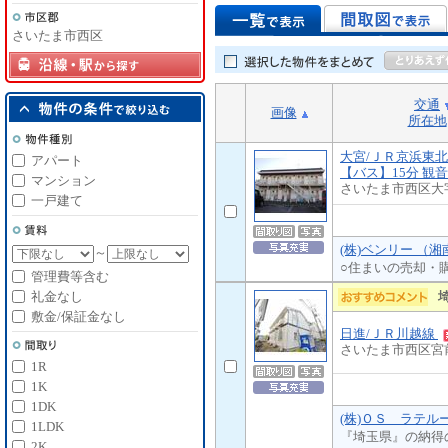
さいたま市西区
交通
画像
所在地
大宮/ＪＲ京浜東
アパート
【バス】15分 観音
マンション
さいたま市西区大
一戸建て
(株)ベンリー （
～
○住まいの売却・
管理費等含む
礼金なし
敷金/保証金なし
日進/ＪＲ川越線
さいたま市西区宮
1R
1K
1DK
(株)ＯＳ ラテル
1LDK
『埼玉県』の納得
2K