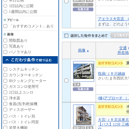
本日公開
3日以内に公開
1週間以内に公開
アエラス大宮店 (
まずは、どのよう
「おすすめコメント」あり
間取図あり
写真あり
交通
画像
パノラマあり
所在地
システムキッチン
指扇/ＪＲ川越線
カウンターキッチン
さいたま市西区大
IHクッキングヒーター
ガスコンロ使用可
2口以上コンロ
(株)アプローチ 
浄水器
食器(洗浄)乾燥機
ディスポーザー
バス・トイレ別
大宮/ＪＲ京浜東
バス・トイレ同室
【バス】12分 三橋
追焚き機能
分