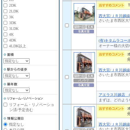
2DK
2LDK
西大宮/ＪＲ川越線
3K
さいたま市西区大
3DK
3LDK
4K
4DK
(有)キタムラコー
オーナー様の大切
4LDK以上
西大宮/ＪＲ川越線
さいたま市西区大
アエラス川越店 (
まずは、どのよう
リフォーム・リノベーショ
ン済/予定含む
西大宮/ＪＲ川越線
指定なし
さいたま市西区大