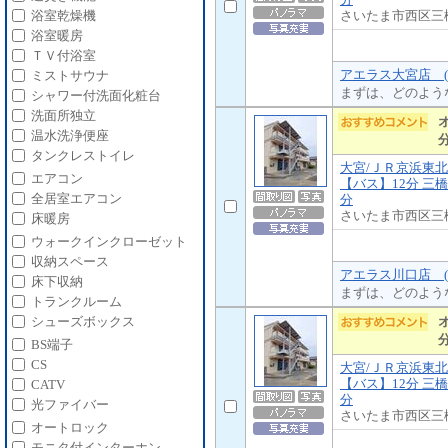
さいたま市西区三
浴室乾燥機
浴室暖房
ＴＶ付浴室
アエラス大宮店 (
ミストサウナ
まずは、どのよう
シャワー付洗面化粧台
洗面所独立
温水洗浄便座
タンクレストイレ
大宮/ＪＲ京浜東
エアコン
【バス】12分 三橋
全居室エアコン
分
さいたま市西区三
床暖房
ウォークインクローゼット
収納スペース
アエラス川口店 (
床下収納
まずは、どのよう
トランクルーム
シューズボックス
BS端子
CS
大宮/ＪＲ京浜東
【バス】12分 三橋
CATV
分
光ファイバー
さいたま市西区三
オートロック
モニタ付インターホン