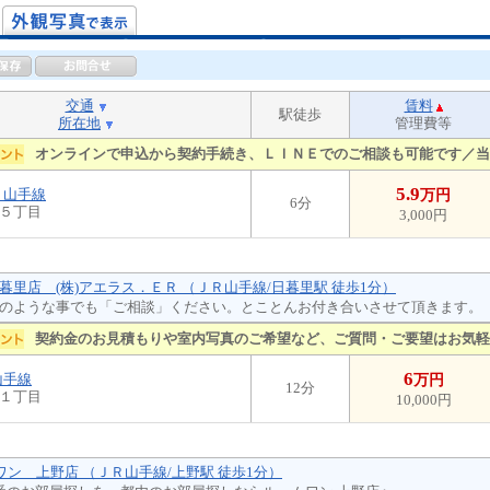
交通
賃料
駅徒歩
所在地
管理費等
オンラインで申込から契約手続き、ＬＩＮＥでのご相談も可能です／当
5.9
Ｒ山手線
万円
6分
５丁目
3,000円
暮里店 (株)アエラス．ＥＲ （ＪＲ山手線/日暮里駅 徒歩1分）
のような事でも「ご相談」ください。とことんお付き合いさせて頂きます。
契約金のお見積もりや室内写真のご希望など、ご質問・ご要望はお気軽
6
山手線
万円
12分
１丁目
10,000円
ムワン 上野店 （ＪＲ山手線/上野駅 徒歩1分）