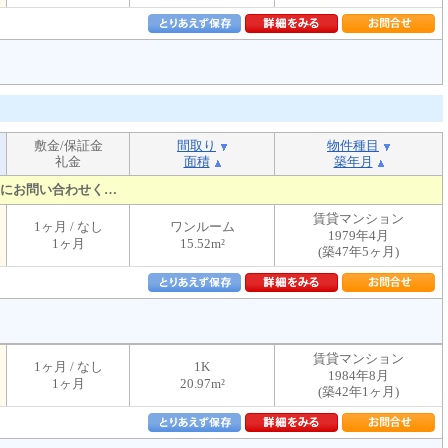
敷金/保証金
間取り
物件種目
礼金
面積
築年月
にお問い合わせく…
賃貸マンション
1ヶ月 / なし
ワンルーム
1979年4月
1ヶ月
15.52m²
(築47年5ヶ月)
賃貸マンション
1ヶ月 / なし
1K
1984年8月
1ヶ月
20.97m²
(築42年1ヶ月)