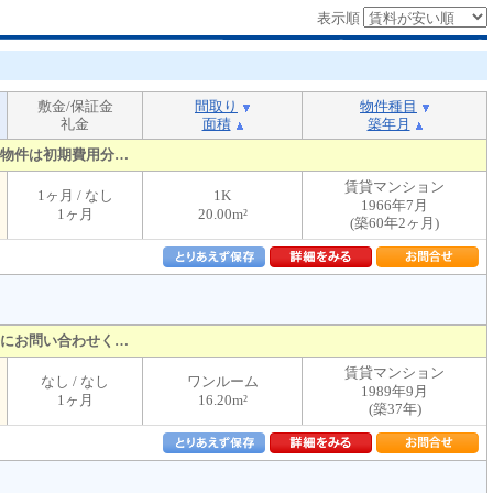
表示順
敷金/保証金
間取り
物件種目
礼金
面積
築年月
物件は初期費用分…
賃貸マンション
1ヶ月 / なし
1K
1966年7月
1ヶ月
20.00m²
(築60年2ヶ月)
にお問い合わせく…
賃貸マンション
なし / なし
ワンルーム
1989年9月
1ヶ月
16.20m²
(築37年)