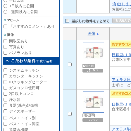
本日公開
(有)ほし
3日以内に公開
お気軽にご
1週間以内に公開
「おすすめコメント」あり
画像
間取図あり
写真あり
パノラマあり
日暮里/Ｊ
台東区谷中
システムキッチン
カウンターキッチン
アエラス日
IHクッキングヒーター
まずは、ど
ガスコンロ使用可
2口以上コンロ
浄水器
日暮里/Ｊ
食器(洗浄)乾燥機
台東区谷中
ディスポーザー
バス・トイレ別
バス・トイレ同室
アエラス駒
追焚き機能