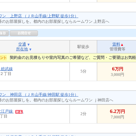
ムワン 上野店 （ＪＲ山手線/上野駅 徒歩1分）
番のお部屋探しを。都内のお部屋探しならルームワン 上野店へ
交通
賃料
駅徒歩
所在地
管理費等
契約金のお見積もりや室内写真のご希望など、ご質問・ご要望はお気軽
6
Ｒ総武線
万円
5分
２丁目
3,000円
ムワン 神田店 （ＪＲ山手線/神田駅 徒歩1分）
番のお部屋探しを。都内のお部屋探しならルームワン ｊ神田店へ
6.2
大江戸線
万円
2分
丁目
7,000円