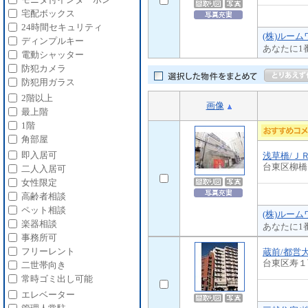
宅配ボックス
24時間セキュリティ
(株)ルー
ディンプルキー
あなたに1
電動シャッター
防犯カメラ
防犯用ガラス
2階以上
画像
最上階
1階
角部屋
即入居可
浅草橋/Ｊ
台東区柳橋
二人入居可
女性限定
高齢者相談
ペット相談
(株)ルー
楽器相談
あなたに1
事務所可
フリーレント
蔵前/都営
台東区寿１
二世帯向き
常時ゴミ出し可能
エレベーター