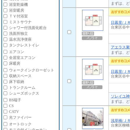
まずは、ど
浴室乾燥機
浴室暖房
ＴＶ付浴室
ミストサウナ
日暮里/Ｊ
台東区谷中
シャワー付洗面化粧台
洗面所独立
温水洗浄便座
タンクレストイレ
アエラス巣
エアコン
まずは、ど
全居室エアコン
床暖房
ウォークインクローゼット
日暮里/Ｊ
収納スペース
台東区谷中
床下収納
トランクルーム
シューズボックス
ソレイユ神
BS端子
まずは、ど
CS
CATV
光ファイバー
浅草橋/Ｊ
オートロック
台東区柳橋
モニタ付インターホン