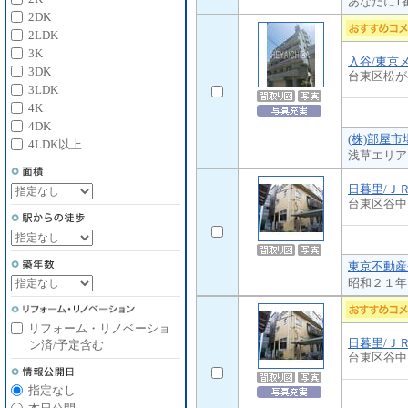
あなたに1
2DK
2LDK
3K
入谷/東京
3DK
台東区松が
3LDK
4K
4DK
(株)部屋
4LDK以上
浅草エリア
日暮里/Ｊ
台東区谷中
東京不動産
昭和２１年
リフォーム・リノベーショ
日暮里/Ｊ
ン済/予定含む
台東区谷中
指定なし