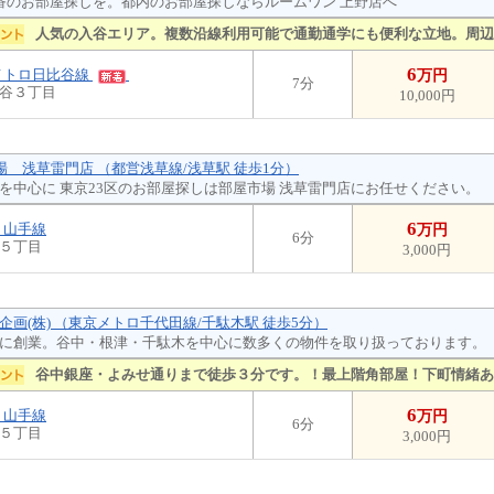
番のお部屋探しを。都内のお部屋探しならルームワン 上野店へ
人気の入谷エリア。複数沿線利用可能で通勤通学にも便利な立地。周辺
6
メトロ日比谷線
万円
7分
谷３丁目
10,000円
市場 浅草雷門店 （都営浅草線/浅草駅 徒歩1分）
を中心に 東京23区のお部屋探しは部屋市場 浅草雷門店にお任せください。
6
Ｒ山手線
万円
6分
５丁目
3,000円
企画(株) （東京メトロ千代田線/千駄木駅 徒歩5分）
に創業。谷中・根津・千駄木を中心に数多くの物件を取り扱っております。
谷中銀座・よみせ通りまで徒歩３分です。！最上階角部屋！下町情緒あ
6
Ｒ山手線
万円
6分
５丁目
3,000円