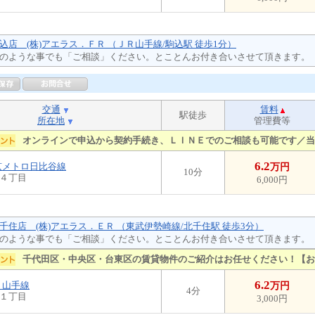
込店 (株)アエラス．ＦＲ （ＪＲ山手線/駒込駅 徒歩1分）
のような事でも「ご相談」ください。とことんお付き合いさせて頂きます。
交通
賃料
駅徒歩
所在地
管理費等
オンラインで申込から契約手続き、ＬＩＮＥでのご相談も可能です／当
6.2
京メトロ日比谷線
万円
10分
４丁目
6,000円
千住店 (株)アエラス．ＥＲ （東武伊勢崎線/北千住駅 徒歩3分）
のような事でも「ご相談」ください。とことんお付き合いさせて頂きます。
千代田区・中央区・台東区の賃貸物件のご紹介はお任せください！【お
6.2
Ｒ山手線
万円
4分
１丁目
3,000円