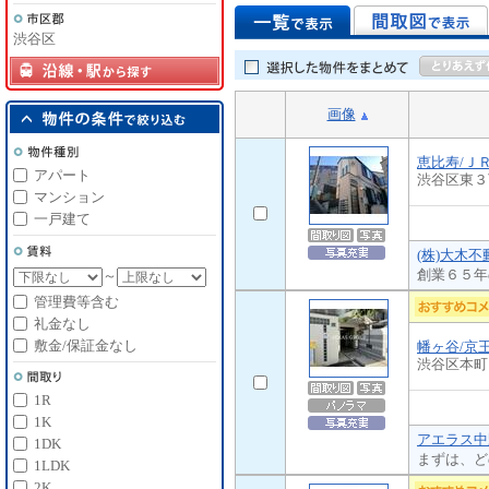
渋谷区
画像
恵比寿/Ｊ
アパート
渋谷区東３
マンション
一戸建て
(株)大木不
創業６５年
～
管理費等含む
礼金なし
敷金/保証金なし
幡ヶ谷/京
渋谷区本町
1R
1K
アエラス中
1DK
まずは、ど
1LDK
2K