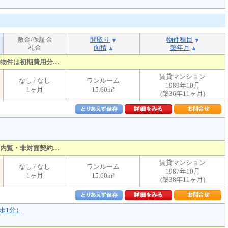
！
敷金/保証金
間取り
物件種目
礼金
面積
築年月
物件は初期費用分…
賃貸マンション
なし / なし
ワンルーム
1989年10月
1ヶ月
15.60m²
(築36年11ヶ月)
内覧・非対面契約…
賃貸マンション
なし / なし
ワンルーム
1987年10月
1ヶ月
15.60m²
(築38年11ヶ月)
歩1分）