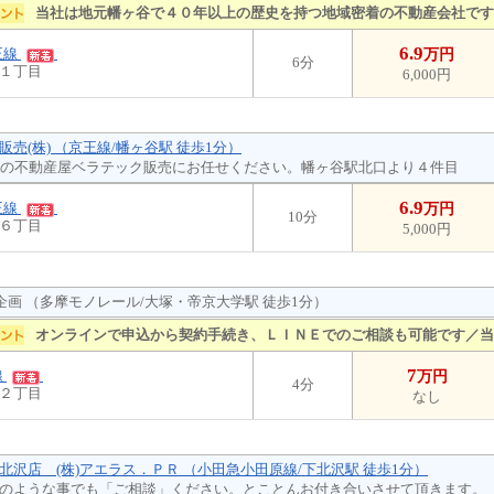
当社は地元幡ヶ谷で４０年以上の歴史を持つ地域密着の不動産会社です
6.9
王線
万円
6分
１丁目
6,000円
売(株) （京王線/幡ヶ谷駅 徒歩1分）
年の不動産屋ベラテック販売にお任せください。幡ヶ谷駅北口より４件目
6.9
王線
万円
10分
６丁目
5,000円
ン企画 （多摩モノレール/大塚・帝京大学駅 徒歩1分）
オンラインで申込から契約手続き、ＬＩＮＥでのご相談も可能です／当
7
線
万円
4分
２丁目
なし
北沢店 (株)アエラス．ＰＲ （小田急小田原線/下北沢駅 徒歩1分）
のような事でも「ご相談」ください。とことんお付き合いさせて頂きます。