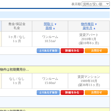
表示順
敷金/保証金
間取り
物件種目
礼金
面積
築年月
賃貸アパート
1ヶ月 / なし
ワンルーム
2010年1月
1ヶ月
10.51m²
(築16年8ヶ月)
物件は初期費用分…
賃貸マンション
なし / なし
ワンルーム
1989年10月
1ヶ月
15.60m²
(築36年11ヶ月)