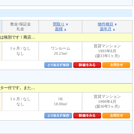
敷金/保証金
間取り
物件種目
礼金
面積
築年月
は格別です！商店…
賃貸マンション
1ヶ月 / なし
ワンルーム
1993年8月
なし
20.23m²
(築33年1ヶ月)
ター付です。また…
賃貸マンション
1ヶ月 / なし
1K
1990年4月
なし
18.00m²
(築36年5ヶ月)