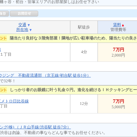
幡ヶ谷・初台・笹塚エリアのお部屋探しはお任せ下さい
交通
賃料
駅徒歩
所在地
管理費等
陽当たり良好な３階角部屋！隣地が広い駐車場のため、陽当たりの良さ
7
線
万円
4分
１丁目
2,000円
ハウジング 不動産流通部 （京王線/初台駅 徒歩1分）
で32年！
しっかり者のお眼鏡に叶う礼金０円。進化を続けるＩＨクッキングヒー
7
京メトロ日比谷線
万円
12分
丁目
5,000円
ング(株) （ＪＲ山手線/渋谷駅 徒歩7分）
年渋谷は勿論、不動産の事ならどんな事でもお任せください。