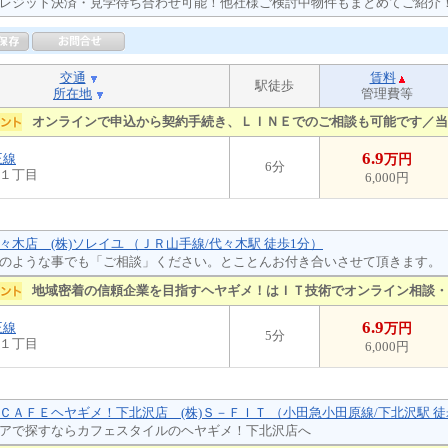
レジット決済・見学待ち合わせ可能！他社様ご検討中物件もまとめてご紹介
交通
賃料
駅徒歩
所在地
管理費等
オンラインで申込から契約手続き、ＬＩＮＥでのご相談も可能です／当
6.9
王線
万円
6分
１丁目
6,000円
々木店 (株)ソレイユ （ＪＲ山手線/代々木駅 徒歩1分）
のような事でも「ご相談」ください。とことんお付き合いさせて頂きます。
地域密着の信頼企業を目指すヘヤギメ！はＩＴ技術でオンライン相談・
6.9
王線
万円
5分
１丁目
6,000円
ＣＡＦＥヘヤギメ！下北沢店 (株)Ｓ－ＦＩＴ （小田急小田原線/下北沢駅 徒
アで探すならカフェスタイルのヘヤギメ！下北沢店へ