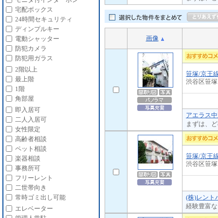
宅配ボックス
24時間セキュリティ
ディンプルキー
画像
電動シャッター
防犯カメラ
防犯用ガラス
2階以上
笹塚/京王
最上階
渋谷区笹塚
1階
角部屋
即入居可
アエラス中
二人入居可
まずは、ど
女性限定
高齢者相談
ペット相談
笹塚/京王
楽器相談
渋谷区笹塚
事務所可
フリーレント
二世帯向き
(株)レン
常時ゴミ出し可能
経験豊富な
エレベーター