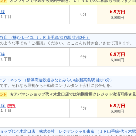
オンラインで申込から契約手続き、ＬＩＮＥでのご相談も可能です／当
6.9
王線
万円
6分
１丁目
6,000円
谷店 (株)ソレイユ （ＪＲ山手線/渋谷駅 徒歩2分）
のような事でも「ご相談」ください。とことんお付き合いさせて頂きます。
6.9
王線
万円
6分
１丁目
6,000円
・エフ・ネッツ （横浜高速鉄道みなとみらい線/新高島駅 徒歩3分）
です。それなら最初から不動産コンサルタント会社にお任せを。
★アパマンショップ代々木北口店では初期費用クレジット決済可能★見
6.9
王線
万円
5分
１丁目
6,000円
ョップ代々木北口店 株式会社 レジデンシャル東京 （ＪＲ山手線/代々木