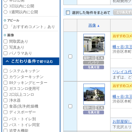
本日公開
初期費用ク
3日以内に公開
1週間以内に公開
画像
「おすすめコメント」あり
間取図あり
幡ヶ谷/京
写真あり
渋谷区本町
パノラマあり
システムキッチン
ソレイユ代
カウンターキッチン
まずは、ど
IHクッキングヒーター
ガスコンロ使用可
2口以上コンロ
幡ヶ谷/京
浄水器
渋谷区本町
食器(洗浄)乾燥機
ディスポーザー
バス・トイレ別
お部屋探し
バス・トイレ同室
下北沢エリ
追焚き機能