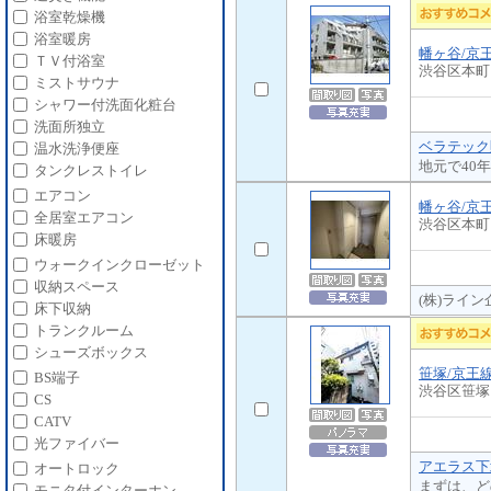
浴室乾燥機
浴室暖房
幡ヶ谷/京
ＴＶ付浴室
渋谷区本町
ミストサウナ
シャワー付洗面化粧台
洗面所独立
ベラテック販
温水洗浄便座
地元で40
タンクレストイレ
エアコン
幡ヶ谷/京
全居室エアコン
渋谷区本町
床暖房
ウォークインクローゼット
収納スペース
(株)ライ
床下収納
トランクルーム
シューズボックス
笹塚/京王
BS端子
渋谷区笹塚
CS
CATV
光ファイバー
アエラス下
オートロック
まずは、ど
モニタ付インターホン