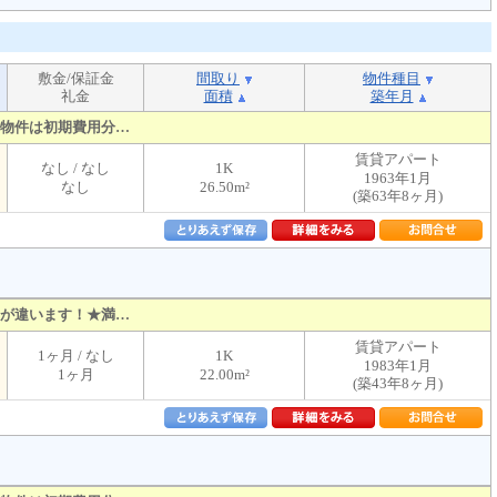
敷金/保証金
間取り
物件種目
礼金
面積
築年月
物件は初期費用分…
賃貸アパート
なし / なし
1K
1963年1月
なし
26.50m²
(築63年8ヶ月)
が違います！★満…
賃貸アパート
1ヶ月 / なし
1K
1983年1月
1ヶ月
22.00m²
(築43年8ヶ月)