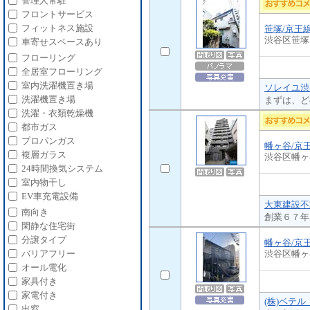
管理人常駐
フロントサービス
フィットネス施設
笹塚/京王
渋谷区笹塚
車寄せスペースあり
フローリング
全居室フローリング
室内洗濯機置き場
ソレイユ渋
洗濯機置き場
まずは、ど
洗濯・衣類乾燥機
都市ガス
プロパンガス
幡ヶ谷/京
複層ガラス
渋谷区幡ヶ
24時間換気システム
室内物干し
EV車充電設備
大東建設不
南向き
創業６７年
閑静な住宅街
分譲タイプ
幡ヶ谷/京
渋谷区幡ヶ
バリアフリー
オール電化
家具付き
家電付き
(株)ベテル
出窓