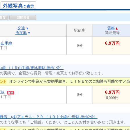
交通
賃料
駅徒歩
所在地
管理費等
6.9
Ｒ山手線
万円
9分
丁目
－
動産 （ＪＲ山手線/恵比寿駅 徒歩1分）
の実績で、企画から賃貸・管理・売買までお手伝い致します。
オンラインで申込から契約手続き、ＬＩＮＥでのご相談も可能です／当
6.9
王線
万円
6分
１丁目
6,000円
野店 (株)アエラス．ＰＲ （ＪＲ中央線/中野駅 徒歩2分）
のような事でも「ご相談」ください。とことんお付き合いさせて頂きます。