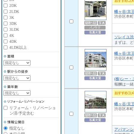
2DK
幡ヶ谷/京
2LDK
渋谷区本町
3K
3DK
3LDK
4K
ソレイユ渋
4DK
まずは、ど
4LDK以上
幡ヶ谷/京
渋谷区本町
(株)シー
報酬は一緒
幡ヶ谷/京
リフォーム・リノベーショ
渋谷区本町
ン済/予定含む
指定なし
アパマンシ