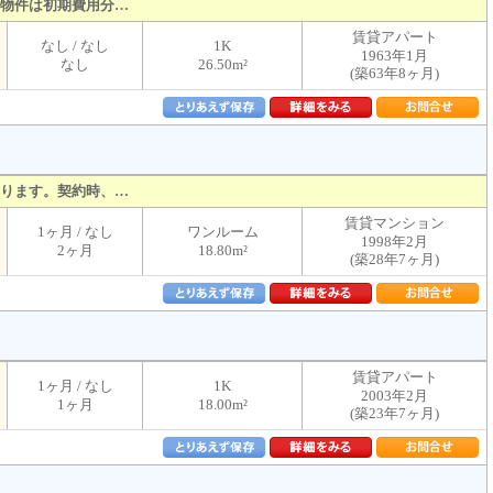
物件は初期費用分…
賃貸アパート
なし / なし
1K
1963年1月
なし
26.50m²
(築63年8ヶ月)
ります。契約時、…
賃貸マンション
1ヶ月 / なし
ワンルーム
1998年2月
2ヶ月
18.80m²
(築28年7ヶ月)
賃貸アパート
1ヶ月 / なし
1K
2003年2月
1ヶ月
18.00m²
(築23年7ヶ月)