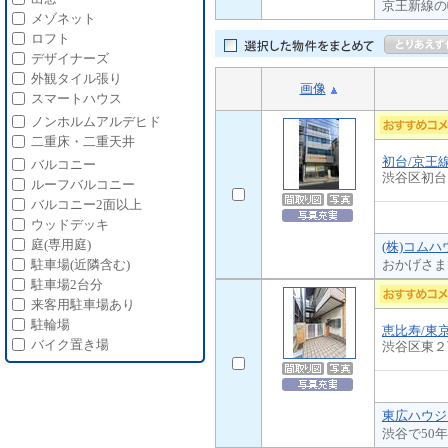
京王新線の
メゾネット
ロフト
デザイナーズ
外観タイル張り
画像
スマートハウス
ノンホルムアルデヒド
二重床・二重天井
初台/京王
バルコニー
渋谷区初台
ルーフバルコニー
バルコニー2面以上
ウッドデッキ
庭(専用庭)
(株)コム
おかげさま
駐車場(近隣含む)
駐車場2台分
来客用駐車場あり
駐輪場
恵比寿/東
バイク置き場
渋谷区東２
東広ハウジ
渋谷で50