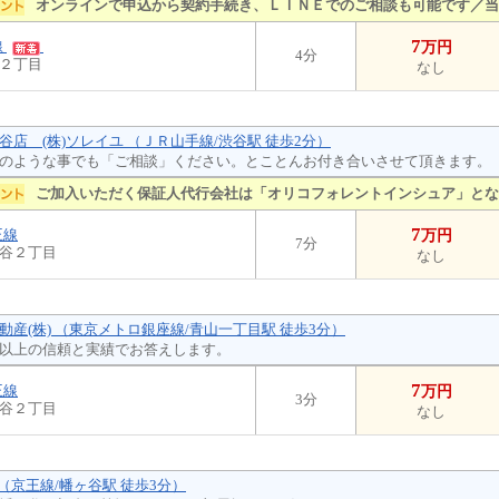
オンラインで申込から契約手続き、ＬＩＮＥでのご相談も可能です／当
7
線
万円
4分
２丁目
なし
谷店 (株)ソレイユ （ＪＲ山手線/渋谷駅 徒歩2分）
のような事でも「ご相談」ください。とことんお付き合いさせて頂きます。
ご加入いただく保証人代行会社は「オリコフォレントインシュア」とな
7
王線
万円
7分
谷２丁目
なし
動産(株) （東京メトロ銀座線/青山一丁目駅 徒歩3分）
以上の信頼と実績でお答えします。
7
王線
万円
3分
谷２丁目
なし
 （京王線/幡ヶ谷駅 徒歩3分）