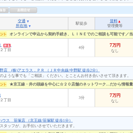
交通
賃料
駅徒歩
所在地
管理費等
オンラインで申込から契約手続き、ＬＩＮＥでのご相談も可能です／当
7
線
万円
4分
２丁目
なし
野店 (株)アエラス．ＰＲ （ＪＲ中央線/中野駅 徒歩2分）
のような事でも「ご相談」ください。とことんお付き合いさせて頂きます。
★京王線・井の頭線を中心に☆２０店舗のネットワーク…だから情報量
7
線
万円
3分
２丁目
なし
トハウス 笹塚店 （京王線/笹塚駅 徒歩1分）
スタッフが、お手伝いさせていただきます。