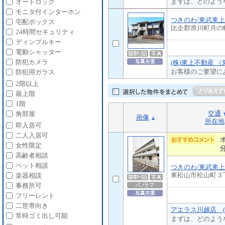
まずは、どのよう
オートロック
モニタ付インターホン
つきのわ/東武東
宅配ボックス
比企郡滑川町月の
24時間セキュリティ
ディンプルキー
電動シャッター
防犯カメラ
(株)東上不動産 
お客様のご要望に
防犯用ガラス
2階以上
最上階
1階
交通
角部屋
画像
所在地
即入居可
二人入居可
女性限定
高齢者相談
ペット相談
つきのわ/東武東
東松山市松山町３
楽器相談
事務所可
フリーレント
二世帯向き
アエラス川越店 (
常時ゴミ出し可能
まずは、どのよう