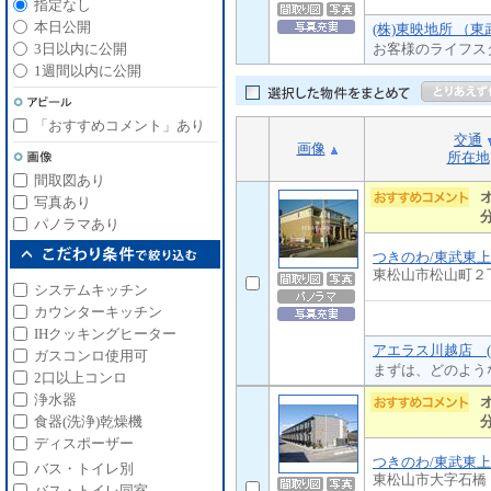
指定なし
本日公開
(株)東映地所 （
お客様のライフス
3日以内に公開
1週間以内に公開
「おすすめコメント」あり
交通
画像
所在地
間取図あり
写真あり
パノラマあり
つきのわ/東武東
東松山市松山町２
システムキッチン
カウンターキッチン
IHクッキングヒーター
アエラス川越店 (
ガスコンロ使用可
まずは、どのよう
2口以上コンロ
浄水器
食器(洗浄)乾燥機
ディスポーザー
つきのわ/東武東
バス・トイレ別
東松山市大字石橋
バス・トイレ同室