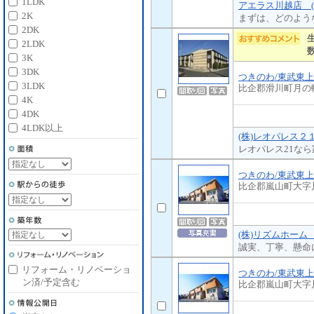
1LDK
アエラス川越店 (
2K
まずは、どのよう
2DK
2LDK
3K
3DK
つきのわ/東武東
3LDK
比企郡滑川町月の
4K
4DK
4LDK以上
(株)レオパレス２
レオパレス21な
つきのわ/東武東
比企郡嵐山町大字
(株)リズムホーム
誠実、丁寧、懸命
リフォーム・リノベーショ
つきのわ/東武東
ン済/予定含む
比企郡嵐山町大字