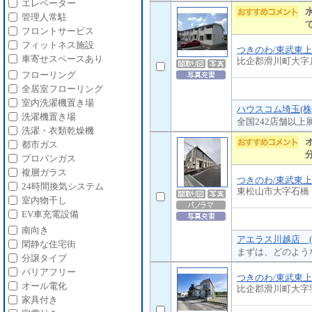
エレベーター
管理人常駐
フロントサービス
フィットネス施設
つきのわ/東武東
車寄せスペースあり
比企郡滑川町大字
フローリング
全居室フローリング
室内洗濯機置き場
ハウスコム埼玉(株
洗濯機置き場
全国242店舗以上
洗濯・衣類乾燥機
都市ガス
プロパンガス
複層ガラス
つきのわ/東武東
24時間換気システム
東松山市大字石橋
室内物干し
EV車充電設備
南向き
アエラス川越店 (
閑静な住宅街
まずは、どのよう
分譲タイプ
バリアフリー
つきのわ/東武東
オール電化
比企郡滑川町大字
家具付き