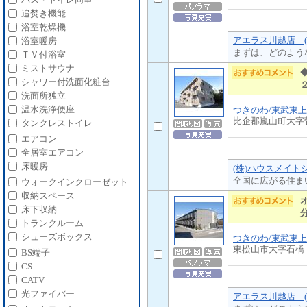
追焚き機能
浴室乾燥機
アエラス川越店 (
浴室暖房
まずは、どのよう
ＴＶ付浴室
ミストサウナ
シャワー付洗面化粧台
洗面所独立
温水洗浄便座
つきのわ/東武東
比企郡嵐山町大字
タンクレストイレ
エアコン
全居室エアコン
床暖房
(株)ハウスメイト
全国に広がる住ま
ウォークインクローゼット
収納スペース
床下収納
トランクルーム
シューズボックス
つきのわ/東武東
東松山市大字石橋
BS端子
CS
CATV
光ファイバー
アエラス川越店 (