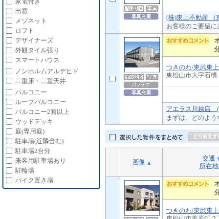
家電付き
出窓
(株)東上不動産 
メゾネット
お客様のご要望に
ロフト
デザイナーズ
外観タイル張り
スマートハウス
つきのわ/東武東
ノンホルムアルデヒド
東松山市大字石橋
二重床・二重天井
バルコニー
ルーフバルコニー
アエラス川越店 (
バルコニー2面以上
まずは、どのよう
ウッドデッキ
庭(専用庭)
駐車場(近隣含む)
駐車場2台分
交通
来客用駐車場あり
画像
所在地
駐輪場
バイク置き場
つきのわ/東武東
東松山市美原町２