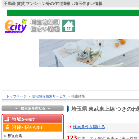
不動産 賃貸 マンション等の住宅情報：埼玉住まい情報
トップページ
＞
住宅情報検索サービス
＞
検索結果
埼玉県 東武東上線 つきの
検索条件を開ける
123
件中 61～80件を表示 / 表示件数