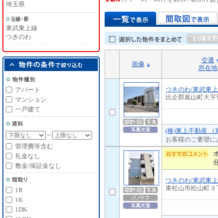
埼玉県
東武東上線
つきのわ
交通
画像
所在地
つきのわ/東武東
アパート
比企郡嵐山町大字
マンション
一戸建て
(株)東上不動産 
～
お客様のご要望に
管理費等含む
礼金なし
敷金/保証金なし
つきのわ/東武東
東松山市松山町３
1R
1K
1DK