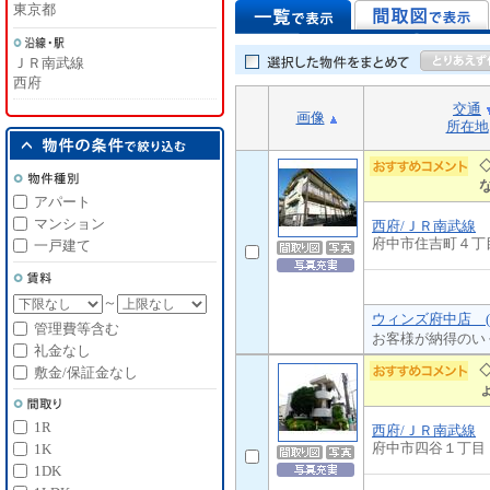
東京都
ＪＲ南武線
西府
交通
画像
所在地
アパート
マンション
西府/ＪＲ南武線
府中市住吉町４丁
一戸建て
～
ウィンズ府中店 (
管理費等含む
お客様が納得のい
礼金なし
敷金/保証金なし
1R
西府/ＪＲ南武線
府中市四谷１丁目
1K
1DK