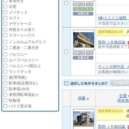
家電付き
出窓
メゾネット
(株)ミニミニ城西
ロフト
※当店ではスタッ
デザイナーズ
外観タイル張り
スマートハウス
ノンホルムアルデヒド
西府/ＪＲ南武線
府中市西府町５丁
二重床・二重天井
バルコニー
ルーフバルコニー
バルコニー2面以上
ウィンズ府中店 (
ウッドデッキ
お客様が納得のい
庭(専用庭)
駐車場(近隣含む)
駐車場2台分
来客用駐車場あり
交通
画像
所在地
駐輪場
バイク置き場
西府/ＪＲ南武線