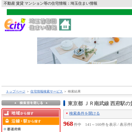
不動産 賃貸 マンション等の住宅情報：埼玉住まい情報
トップページ
＞
住宅情報検索サービス
＞
検索結果
東京都 ＪＲ南武線 西府駅
検索条件を開ける
968
件中 141～160件を表示 / 表示