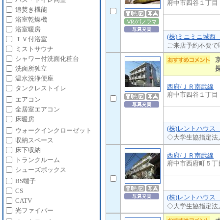
府中市四谷１丁目
追焚き機能
浴室乾燥機
浴室暖房
(株)ミニミニ城西
ＴＶ付浴室
ご来店予約不要で
ミストサウナ
シャワー付洗面化粧台
洗面所独立
温水洗浄便座
西府/ＪＲ南武線
タンクレストイレ
府中市四谷１丁目
エアコン
全居室エアコン
床暖房
(株)レントハウス
ウォークインクローゼット
◇大学生協指定法
収納スペース
床下収納
西府/ＪＲ南武線
トランクルーム
府中市西府町５丁
シューズボックス
BS端子
CS
(株)レントハウス
CATV
◇大学生協指定法
光ファイバー