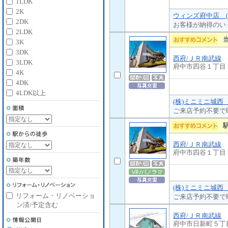
1LDK
2K
ウィンズ府中店 (
2DK
お客様が納得のい
2LDK
3K
3DK
西府/ＪＲ南武線
3LDK
府中市四谷１丁目
4K
4DK
4LDK以上
(株)ミニミニ城西
ご来店予約不要で
西府/ＪＲ南武線
府中市四谷１丁目
(株)ミニミニ城西
リフォーム・リノベーショ
ご来店予約不要で
ン済/予定含む
西府/ＪＲ南武線
府中市日新町５丁