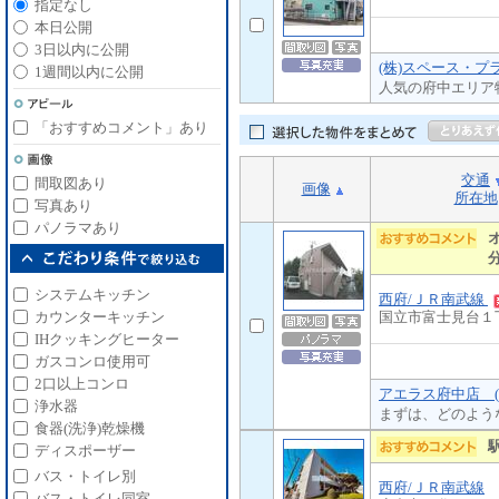
指定なし
本日公開
3日以内に公開
(株)スペース・プ
1週間以内に公開
人気の府中エリア
「おすすめコメント」あり
交通
間取図あり
画像
所在地
写真あり
パノラマあり
システムキッチン
西府/ＪＲ南武線
国立市富士見台１
カウンターキッチン
IHクッキングヒーター
ガスコンロ使用可
2口以上コンロ
アエラス府中店 (
浄水器
まずは、どのよう
食器(洗浄)乾燥機
ディスポーザー
バス・トイレ別
西府/ＪＲ南武線
バス・トイレ同室