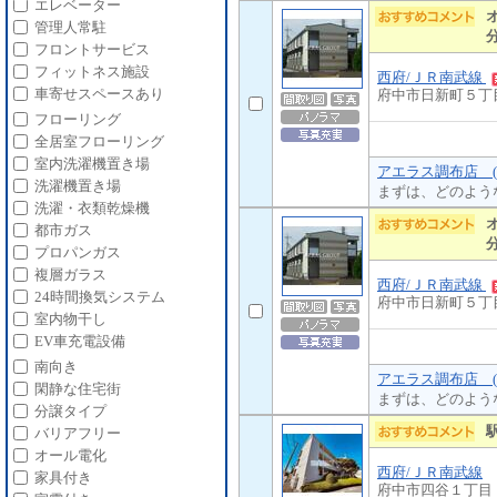
エレベーター
管理人常駐
フロントサービス
フィットネス施設
西府/ＪＲ南武線
車寄せスペースあり
府中市日新町５丁
フローリング
全居室フローリング
室内洗濯機置き場
アエラス調布店 (
洗濯機置き場
まずは、どのよう
洗濯・衣類乾燥機
都市ガス
プロパンガス
複層ガラス
西府/ＪＲ南武線
24時間換気システム
府中市日新町５丁
室内物干し
EV車充電設備
南向き
アエラス調布店 (
閑静な住宅街
まずは、どのよう
分譲タイプ
バリアフリー
オール電化
西府/ＪＲ南武線
家具付き
府中市四谷１丁目