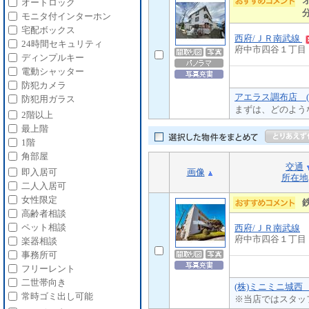
オートロック
モニタ付インターホン
宅配ボックス
西府/ＪＲ南武線
24時間セキュリティ
府中市四谷１丁目
ディンプルキー
電動シャッター
防犯カメラ
アエラス調布店 (
防犯用ガラス
まずは、どのよう
2階以上
最上階
1階
角部屋
交通
画像
即入居可
所在地
二人入居可
女性限定
高齢者相談
ペット相談
西府/ＪＲ南武線
府中市四谷１丁目
楽器相談
事務所可
フリーレント
二世帯向き
(株)ミニミニ城西
常時ゴミ出し可能
※当店ではスタッ