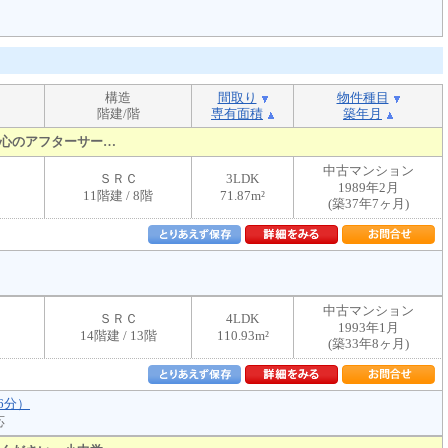
。
構造
間取り
物件種目
階建/階
専有面積
築年月
心のアフターサー…
中古マンション
ＳＲＣ
3LDK
1989年2月
11階建 / 8階
71.87m²
(築37年7ヶ月)
中古マンション
ＳＲＣ
4LDK
1993年1月
14階建 / 13階
110.93m²
(築33年8ヶ月)
6分）
応