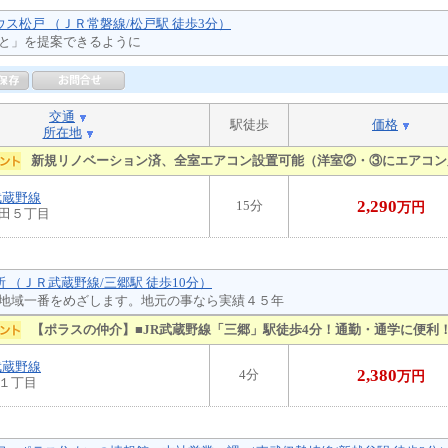
ウス松戸 （ＪＲ常磐線/松戸駅 徒歩3分）
と」を提案できるように
交通
駅徒歩
価格
所在地
新規リノベーション済、全室エアコン設置可能（洋室②・③にエアコン
武蔵野線
2,290
15分
万円
田５丁目
所 （ＪＲ武蔵野線/三郷駅 徒歩10分）
地域一番をめざします。地元の事なら実績４５年
【ポラスの仲介】■JR武蔵野線「三郷」駅徒歩4分！通勤・通学に便利
武蔵野線
2,380
4分
万円
１丁目