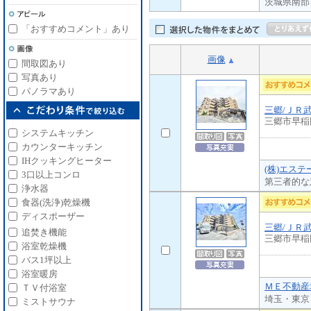
茨城県南部
「おすすめコメント」あり
画像
間取図あり
写真あり
パノラマあり
三郷/ＪＲ
三郷市早稲
システムキッチン
カウンターキッチン
IHクッキングヒーター
(株)エス
3口以上コンロ
第三者的な
浄水器
食器(洗浄)乾燥機
ディスポーザー
三郷/ＪＲ
追焚き機能
三郷市早稲
浴室乾燥機
バス1坪以上
浴室暖房
ＭＥ不動産埼
ＴＶ付浴室
埼玉・東京
ミストサウナ