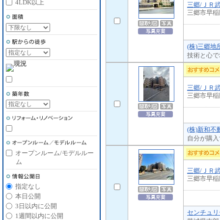
4LDK以上
三郷/ＪＲ
三郷市早稲
(株)三郷地
技術と心で
三郷/ＪＲ
三郷市早稲
(株)新和不
自分が購入
オープンルーム/モデルルー
ム
三郷/ＪＲ
三郷市早稲
指定なし
本日公開
3日以内に公開
センチュリ
1週間以内に公開