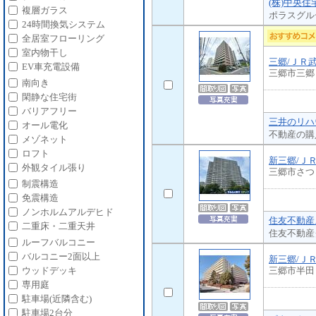
(株)中央
複層ガラス
ポラスグル
24時間換気システム
全居室フローリング
室内物干し
三郷/ＪＲ
EV車充電設備
三郷市三郷
南向き
閑静な住宅街
バリアフリー
三井のリハ
オール電化
不動産の購
メゾネット
ロフト
新三郷/Ｊ
外観タイル張り
三郷市さつ
制震構造
免震構造
ノンホルムアルデヒド
住友不動産
二重床・二重天井
住友不動産
ルーフバルコニー
バルコニー2面以上
新三郷/Ｊ
三郷市半田
ウッドデッキ
専用庭
駐車場(近隣含む)
駐車場2台分