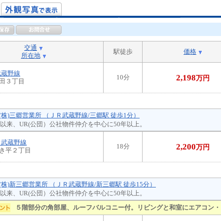
交通
駅徒歩
価格
所在地
武蔵野線
2,198
10分
万円
田３丁目
(株)三郷営業所 （ＪＲ武蔵野線/三郷駅 徒歩1分）
創業以来、UR(公団）公社物件仲介を中心に50年以上。
Ｒ武蔵野線
2,200
18分
万円
き平２丁目
(株)新三郷営業所 （ＪＲ武蔵野線/新三郷駅 徒歩15分）
創業以来、UR(公団）公社物件仲介を中心に50年以上。
５階部分の角部屋、ルーフバルコニー付。リビングと和室にエアコン・