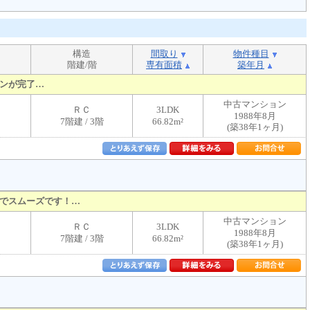
構造
間取り
物件種目
階建/階
専有面積
築年月
ョンが完了…
中古マンション
ＲＣ
3LDK
1988年8月
7階建 / 3階
66.82m²
(築38年1ヶ月)
でスムーズです！…
中古マンション
ＲＣ
3LDK
1988年8月
7階建 / 3階
66.82m²
(築38年1ヶ月)