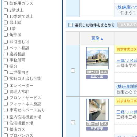
防犯用ガラス
(株)東宝ハ
2階以上
「住まうこ
10階建て以上
最上階
1階
角部屋
画像
即引渡し可
ペット相談
楽器相談
事務所可
三郷/ＪＲ
三郷市早稲
振分
二世帯向き
常時ゴミ出し可能
エレベーター
(株)三郷地
管理人常駐
技術と心で
フロントサービス
フィットネス施設
車寄せスペースあり
三郷/ＪＲ
三郷市三郷
室内洗濯機置き場
洗濯機置き場
都市ガス
プロパンガス