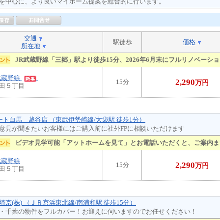
を中心に、より良いマイホーム提案を総合的に行います。
交通
駅徒歩
価格
所在地
JR武蔵野線「三郷」駅より徒歩15分、2026年6月末にフルリノベーシ
武蔵野線
2,290
15分
万円
田５丁目
テート白馬 越谷店 （東武伊勢崎線/大袋駅 徒歩1分）
意見が聞きたいお客様にはご購入前に社外FPに相談いただけます
ビデオ見学可能「アットホームを見て」とお電話いただくと、ご案内ま
武蔵野線
2,290
15分
万円
田５丁目
京(株) （ＪＲ京浜東北線/南浦和駅 徒歩15分）
・千葉の物件をフルカバー！お迎えに伺いますのでお任せください！