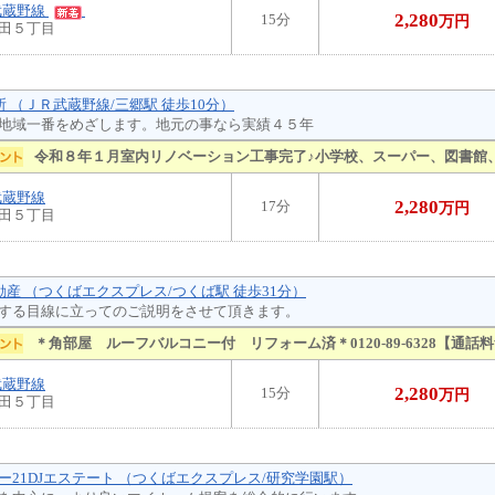
武蔵野線
2,280
15分
万円
田５丁目
所 （ＪＲ武蔵野線/三郷駅 徒歩10分）
地域一番をめざします。地元の事なら実績４５年
令和８年１月室内リノベーション工事完了♪小学校、スーパー、図書館
武蔵野線
2,280
17分
万円
田５丁目
動産 （つくばエクスプレス/つくば駅 徒歩31分）
する目線に立ってのご説明をさせて頂きます。
＊角部屋 ルーフバルコニー付 リフォーム済＊0120-89-6328【通話
武蔵野線
2,280
15分
万円
田５丁目
ー21DJエステート （つくばエクスプレス/研究学園駅）