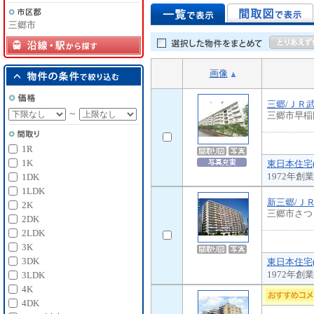
三郷市
画像
三郷/ＪＲ
～
三郷市早稲
1R
1K
東日本住宅
1972年
1DK
1LDK
新三郷/Ｊ
2K
三郷市さつ
2DK
2LDK
3K
3DK
東日本住宅
1972年
3LDK
4K
4DK