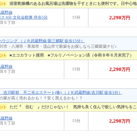
浴室乾燥機のあるお風呂場は洗濯物を干すときにも便利です。日中心地
武蔵野線
2,290
ス 6分 文化会館東 停歩5分
15分
万円
田５丁目
ハウジング （ＪＲ武蔵野線/新三郷駅 徒歩15分）
川市・八潮市・草加市・流山市で新築をお探しなら三郷新築ナビ♪
■エコカラット採用 ■フルリノベーション済（令和８年６月末完了）
武蔵野線
2,290
15分
万円
田５丁目
 吉川駅前 不二光エステート(株) （ＪＲ武蔵野線/吉川駅 徒歩3分）
の家が高く売れるかも！？安く買えるかも！？
ただ『 住む 』だけじゃない！ 気持ち良く住んで欲しい気持ちをこ
武蔵野線
2,290
15分
万円
田５丁目