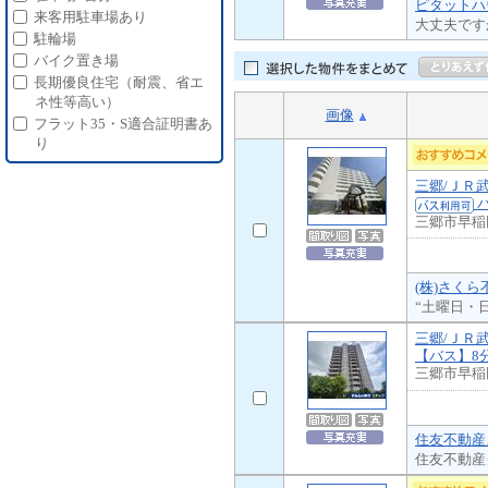
ピタットハ
来客用駐車場あり
大丈夫です
駐輪場
バイク置き場
長期優良住宅（耐震、省エ
ネ性等高い）
画像
フラット35・S適合証明書あ
り
三郷/ＪＲ
バ
三郷市早稲
(株)さく
“土曜日・
三郷/ＪＲ
【バス】8
三郷市早稲
住友不動産
住友不動産