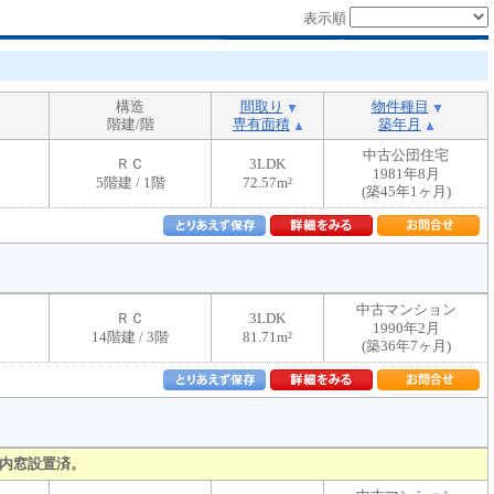
表示順
構造
間取り
物件種目
階建/階
専有面積
築年月
中古公団住宅
ＲＣ
3LDK
1981年8月
5階建 / 1階
72.57m²
(築45年1ヶ月)
中古マンション
ＲＣ
3LDK
1990年2月
14階建 / 3階
81.71m²
(築36年7ヶ月)
内窓設置済。