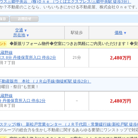
ウス三郷中央店 (株)Ｏｎｅ （つくばエクスプレス/三郷中央駅 徒歩3分）
か？不動産のことなら、いちいちきにかける不動産屋、株式会社Ｏｎｅです
交通
駅徒歩
価格
所在地
◆新規リフォーム物件◆空室につきお気軽にご内見いただけます！◆安
武蔵野線
2,480
ス 8分 丹後保育所入口 停歩2分
21分
万円
田７丁目
ら不動産販売 本社 （ＪＲ山手線/御徒町駅 徒歩2分）
日曜日・祭日”も営業！
武蔵野線
2,480
分 丹後保育所入口 停歩2分
－
万円
田８丁目
ステップ(株) 新松戸営業センター （ＪＲ千代田・常磐緩行線/新松戸駅 徒歩
グループの総合力を生かし不動産に関するあらゆる要望にワンストップで対