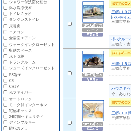
シャワー付洗面化粧台
温水洗浄便座
三郷/ＪＲ
トイレ２ヶ所
バ
タンクレストイレ
三郷市早稲
床暖房
エアコン
全居室エアコン
(株)クルー
三郷市・吉
ウォークインクローゼット
収納スペース
床下収納
トランクルーム
三郷/ＪＲ
シューズインクローゼット
三郷市早稲
BS端子
CS
CATV
ハウスドゥ
光ファイバー
今、あなた
オートロック
モニタ付インターホン
宅配ボックス
三郷/ＪＲ
24時間セキュリティ
三郷市早稲
ディンプルキー
防犯カメラ