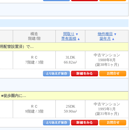
構造
間取り
物件種目
階建/階
専有面積
築年月
用配管設置済）で…
中古マンション
ＲＣ
3LDK
1988年8月
7階建 / 3階
66.82m²
(築38年1ヶ月)
！■徒歩圏内に…
中古マンション
ＲＣ
2SDK
1995年1月
9階建 / 3階
59.90m²
(築31年8ヶ月)