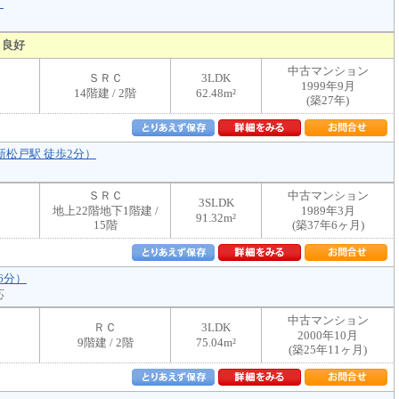
）
り良好
中古マンション
ＳＲＣ
3LDK
1999年9月
14階建 / 2階
62.48m²
(築27年)
新松戸駅 徒歩2分）
ＳＲＣ
中古マンション
3SLDK
地上22階地下1階建 /
1989年3月
91.32m²
15階
(築37年6ヶ月)
6分）
応
中古マンション
ＲＣ
3LDK
2000年10月
9階建 / 2階
75.04m²
(築25年11ヶ月)