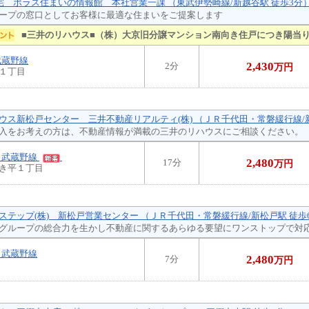
住宅 ポラス住まいの情報館 本社営業一課 （東武伊勢崎線/新越谷駅 徒歩3分
ープの窓口としてお客様に最適な住まいをご提案します
■三井のリハウス■（株）大京旧分譲マンション南向き住戸につき陽当
武蔵野線
2,430
2分
万円
１丁目
ウス新松戸センター 三井不動産リアルティ(株) （ＪＲ千代田・常磐緩行線/
入をお考えの方は、不動産情報が満載の三井のリハウスにご相談ください。
Ｒ武蔵野線
2,480
17分
万円
き平１丁目
ステップ(株) 新松戸営業センター （ＪＲ千代田・常磐緩行線/新松戸駅 徒歩
グループの総合力を生かし不動産に関するあらゆる要望にワンストップで対
Ｒ武蔵野線
2,480
7分
万円