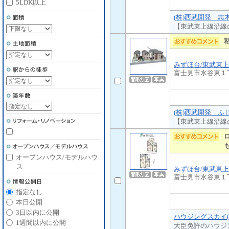
5LDK以上
(株)西武開発 志
【東武東上線沿線
みずほ台/東武東
富士見市水谷東１
(株)西武開発 ふ
【東武東上線沿線
オープンハウス/モデルハウ
ス
みずほ台/東武東
富士見市水谷東１
指定なし
本日公開
3日以内に公開
ハウジングスカイ(
1週間以内に公開
大臣免許のハウジ