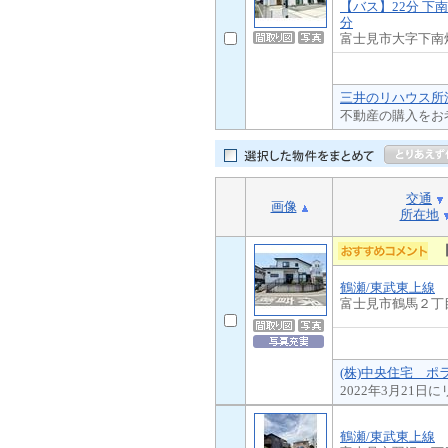
【バス】22分 下南
分
富士見市大字下南
三井のリハウス所沢
不動産の購入をお
交通
画像
所在地
鶴瀬/東武東上線
富士見市鶴馬２丁
(株)中央住宅 ポ
2022年3月21
鶴瀬/東武東上線