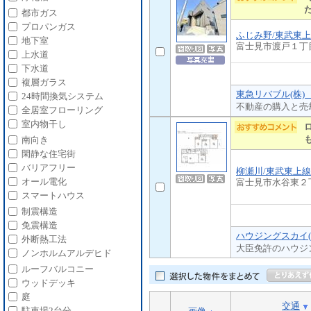
都市ガス
プロパンガス
ふじみ野/東武東
地下室
富士見市渡戸１丁
上水道
下水道
複層ガラス
東急リバブル(株)
24時間換気システム
不動産の購入と売
全居室フローリング
室内物干し
南向き
閑静な住宅街
バリアフリー
柳瀬川/東武東上線
オール電化
富士見市水谷東２
スマートハウス
制震構造
免震構造
ハウジングスカイ(
外断熱工法
大臣免許のハウジ
ノンホルムアルデヒド
ルーフバルコニー
ウッドデッキ
庭
交通
駐車場2台分