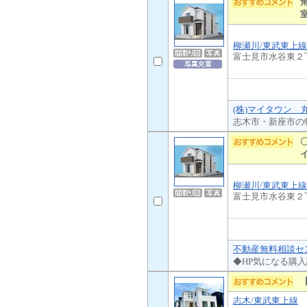
柳瀬川/東武東上
富士見市水谷東２
(株)マイタウン 
志木市・新座市の
柳瀬川/東武東上線
富士見市水谷東２
不動産無料相談セン
◆HP気になる購
志木/東武東上線