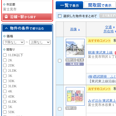
富士見市
交通
画像
所在地
～
鶴瀬/東武東上線
1LDK以下
富士見市羽沢１丁
2K
2DK
2LDK
3K
(株)西武開発 ふ
3DK
【東武東上線沿線
3LDK
4K
4DK
みずほ台/東武東
4LDK
富士見市水谷東１
5K
5DK