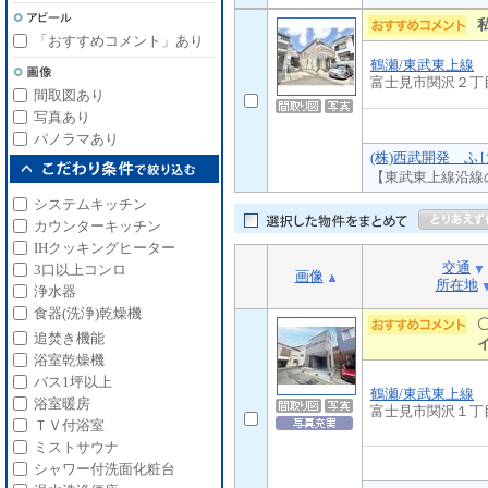
「おすすめコメント」あり
鶴瀬/東武東上線
富士見市関沢２丁
間取図あり
写真あり
パノラマあり
(株)西武開発 ふ
【東武東上線沿線
システムキッチン
カウンターキッチン
IHクッキングヒーター
交通
3口以上コンロ
画像
所在地
浄水器
食器(洗浄)乾燥機
追焚き機能
浴室乾燥機
バス1坪以上
鶴瀬/東武東上線
浴室暖房
富士見市関沢１丁
ＴＶ付浴室
ミストサウナ
シャワー付洗面化粧台