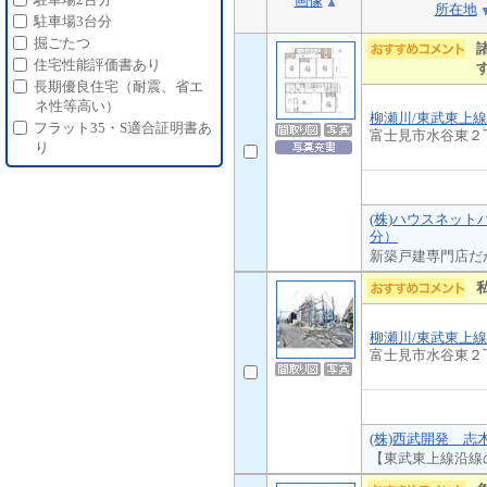
画像
所在地
駐車場3台分
掘ごたつ
住宅性能評価書あり
長期優良住宅（耐震、省エ
ネ性等高い）
柳瀬川/東武東上線
フラット35・S適合証明書あ
富士見市水谷東２
り
(株)ハウスネット
分）
新築戸建専門店だ
柳瀬川/東武東上線
富士見市水谷東２
(株)西武開発 志
【東武東上線沿線