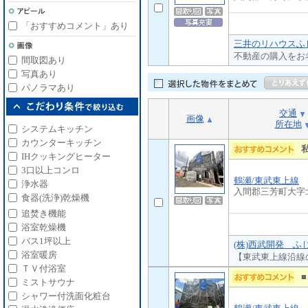
「おすすめコメント」あり
三井のリハウスふじ
不動産の購入をお
間取図あり
写真あり
パノラマあり
交通
画像
所在地
システムキッチン
カウンターキッチン
IHクッキングヒーター
3口以上コンロ
鶴瀬/東武東上線
浄水器
入間郡三芳町大字
食器(洗浄)乾燥機
追焚き機能
浴室乾燥機
バス1坪以上
(株)西武開発 ふ
浴室暖房
【東武東上線沿線
ＴＶ付浴室
ミストサウナ
シャワー付洗面化粧台