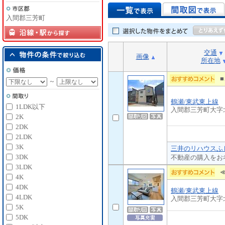
入間郡三芳町
交通
画像
所在地
～
鶴瀬/東武東上線
1LDK以下
入間郡三芳町大字
2K
2DK
2LDK
3K
三井のリハウスふじ
3DK
不動産の購入をお
3LDK
4K
4DK
鶴瀬/東武東上線
4LDK
入間郡三芳町大字
5K
5DK