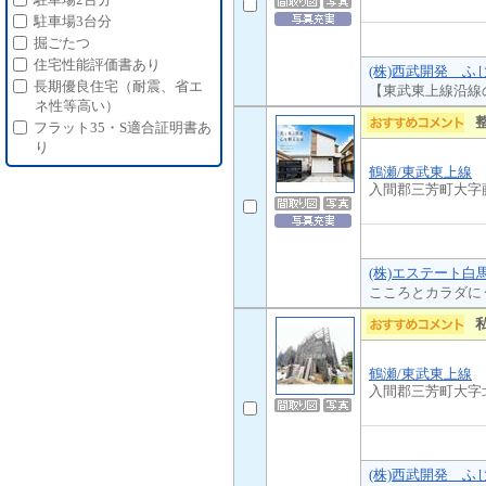
駐車場3台分
掘ごたつ
住宅性能評価書あり
(株)西武開発 ふ
長期優良住宅（耐震、省エ
【東武東上線沿線
ネ性等高い）
フラット35・S適合証明書あ
り
鶴瀬/東武東上線
入間郡三芳町大字
(株)エステート白
こころとカラダに
鶴瀬/東武東上線
入間郡三芳町大字
(株)西武開発 ふ