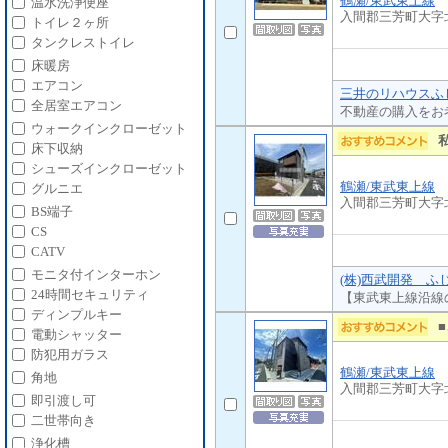
鶴瀬/東武東上線
温水洗浄便座
入間郡三芳町大字
トイレ２ヶ所
タンクレストイレ
床暖房
エアコン
三井のリハウスふじ
全居室エアコン
不動産の購入をお
ウォークインクローゼット
床下収納
シューズインクローゼット
鶴瀬/東武東上線
グルニエ
入間郡三芳町大字
BS端子
CS
CATV
モニタ付インターホン
(株)西武開発 ふ
24時間セキュリティ
【東武東上線沿線
ディンプルキー
電動シャッター
防犯用ガラス
鶴瀬/東武東上線
角地
入間郡三芳町大字
即引渡し可
二世帯向き
浄化槽