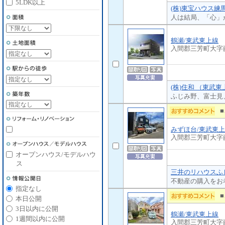
5LDK以上
(株)東宝ハウス練
人は結局、「心」
鶴瀬/東武東上線
入間郡三芳町大字
(株)住和 （東武東
ふじみ野、富士見
みずほ台/東武東
入間郡三芳町大字
オープンハウス/モデルハウ
ス
三井のリハウスふじ
不動産の購入をお
指定なし
本日公開
3日以内に公開
鶴瀬/東武東上線
1週間以内に公開
入間郡三芳町大字