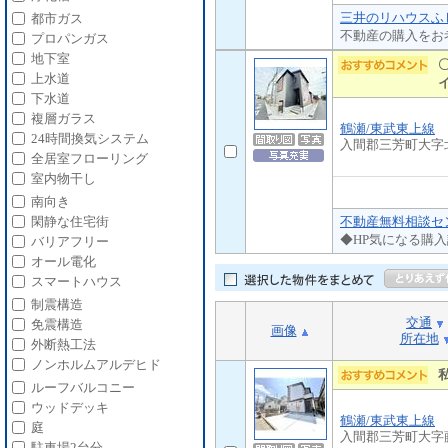
三井のリハウスふじ
都市ガス
不動産の購入をお
プロパンガス
地下室
上水道
下水道
複層ガラス
鶴瀬/東武東上線
24時間換気システム
入間郡三芳町大字
全居室フローリング
室内物干し
南向き
不動産無料相談セン
閑静な住宅街
◆HP気になる購
バリアフリー
オール電化
スマートハウス
制震構造
交通
免震構造
画像
所在地
外断熱工法
ノンホルムアルデヒド
ルーフバルコニー
ウッドデッキ
鶴瀬/東武東上線
庭
入間郡三芳町大字
駐車場2台分