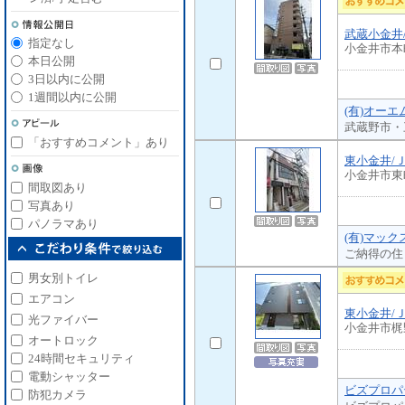
武蔵小金井
指定なし
小金井市本
本日公開
3日以内に公開
1週間以内に公開
(有)オー
武蔵野市・
「おすすめコメント」あり
東小金井/
小金井市東
間取図あり
写真あり
パノラマあり
(有)マック
ご納得の住
男女別トイレ
エアコン
東小金井/
光ファイバー
小金井市梶
オートロック
24時間セキュリティ
電動シャッター
ビズプロパテ
防犯カメラ