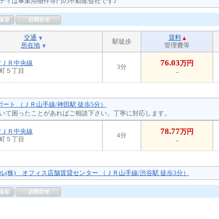
ティは事業用物件専門の不動産会社です♪
交通
賃料
駅徒歩
所在地
管理費等
76.03
/ＪＲ中央線
万円
3分
町５丁目
－
ポート （ＪＲ山手線/神田駅 徒歩5分）
いて困ったことがあればご相談下さい。丁寧に対応します。
78.77
/ＪＲ中央線
万円
4分
町５丁目
－
ル(株) オフィス店舗賃貸センター （ＪＲ山手線/渋谷駅 徒歩3分）