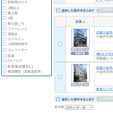
ビズプロパ
防犯用ガラス
2階以上
最上階
1階
画像
即引渡し可
フリーレント
武蔵小金井
居抜き
小金井市本
スケルトン
24時間利用可
エレベーター
(株)エスサ
給湯
不動産につ
OAフロア
駐車場(近隣含む)
武蔵小金井
耐震構造（新耐震基準）
小金井市本
東急リバブ
表示順