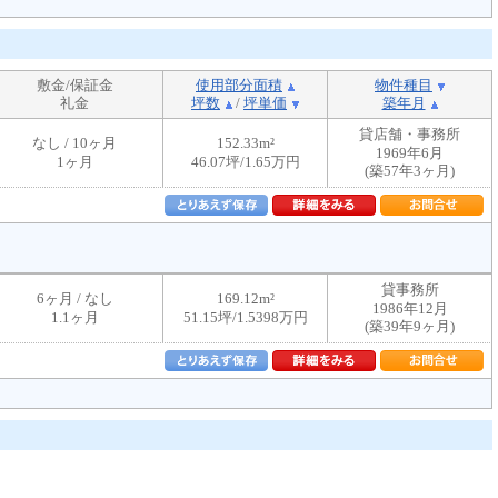
敷金/保証金
使用部分面積
物件種目
礼金
坪数
/
坪単価
築年月
貸店舗・事務所
なし / 10ヶ月
152.33m²
1969年6月
1ヶ月
46.07坪/1.65万円
(築57年3ヶ月)
貸事務所
6ヶ月 / なし
169.12m²
1986年12月
1.1ヶ月
51.15坪/1.5398万円
(築39年9ヶ月)