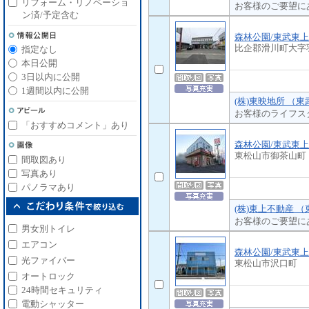
リフォーム・リノベーショ
お客様のご要望に
ン済/予定含む
森林公園/東武東
比企郡滑川町大字
指定なし
本日公開
3日以内に公開
1週間以内に公開
(株)東映地所 （
お客様のライフス
「おすすめコメント」あり
森林公園/東武東
東松山市御茶山町
間取図あり
写真あり
パノラマあり
(株)東上不動産 
お客様のご要望に
男女別トイレ
エアコン
森林公園/東武東
光ファイバー
東松山市沢口町
オートロック
24時間セキュリティ
電動シャッター