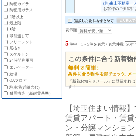
(株)東上不動産 
防犯カメラ
お客様のご要望に
防犯用ガラス
2階以上
最上階
1階
表示順
即引渡し可
5
フリーレント
件中 1～5件を表示 / 表示件数
居抜き
スケルトン
この条件に合う新着物
24時間利用可
エレベーター
給湯
OAフロア
「新着お知らせメール」に登録すれば
す！
駐車場(近隣含む)
耐震構造（新耐震基準）
【埼玉住まい情報】
賃貸アパート・賃貸
ン・分譲マンション