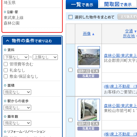
埼玉県
東武東上線
森林公園
交通
画像
所在地
森林公園/東武東
～
比企郡滑川町大字
管理費等含む
礼金なし
敷金/保証金なし
(株)東上不動産 
お客様のご要望に
森林公園/東武東
東松山市箭弓町１
(株)東上不動産 