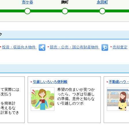
市ケ谷
麹町
永田町
ク
投資・収益向き物件
競売・公売・国公有財産物件
売却査定
引越しいろいろ便利帳
不動産ハウ
って実際には
希望の住まいが見つか
い支払う
ったら、つぎは引越し
の準備。意外と知らな
ンを簡単計
い引越しのツボ
を考えるな
り計算もでき