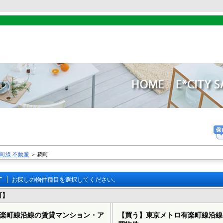
町線 不動産
＞
麹町
す
お探しの物件種目を選択してください。
町】
楽町線沿線の賃貸マンション・ア
【買う】
東京メトロ有楽町線沿線