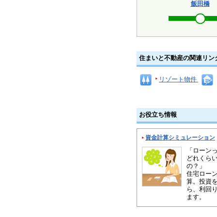
飯田橋
住まいと不動産の関連リン
リゾート物件
お役立ち情報
資金計算シミュレーション
「ローン
どれくら
の？」
住宅ロー
算。投資
ら、利回
ます。