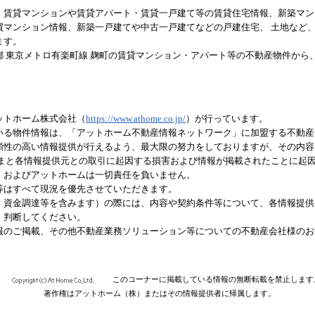
、賃貸マンションや賃貸アパート・賃貸一戸建て等の賃貸住宅情報、新築マン
買マンション情報、新築一戸建てや中古一戸建てなどの戸建住宅、 土地など
ます。
都 東京メトロ有楽町線 麹町の賃貸マンション・アパート等の不動産物件から
ットホーム株式会社（
https://www.athome.co.jp/
）が行っています。
いる物件情報は、「アットホーム不動産情報ネットワーク」に加盟する不動産
頼性の高い情報提供が行えるよう、最大限の努力をしておりますが、その内容
さまと各情報提供元との取引に起因する損害および情報が掲載されたことに起
、およびアットホームは一切責任を負いません。
等はすべて現況を優先させていただきます。
、資金調達等を含みます）の際には、内容や契約条件等について、各情報提供
、判断してください。
報のご掲載、その他不動産業務ソリューション等についての不動産会社様のお
このコーナーに掲載している情報の無断転載を禁止します
著作権はアットホーム（株）またはその情報提供者に帰属します。