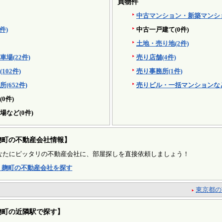
買物件
中古マンション・新築マンション
件)
中古一戸建て(0件)
土地・売り地(2件)
場(22件)
売り店舗(4件)
02件)
売り事務所(1件)
(652件)
売りビル・一括マンションなど
0件)
など(0件)
麹町の不動産会社情報】
なたにピッタリの不動産会社に、部屋探しを直接依頼しましょう！
 麹町の不動産会社を探す
東京都の
麹町の近隣駅で探す】