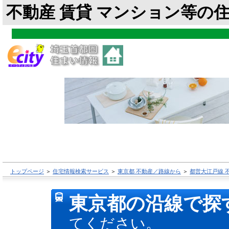
不動産 賃貸 マンション等の
トップページ
＞
住宅情報検索サービス
＞
東京都 不動産／路線から
＞
都営大江戸線 
東京都の沿線で探
てください。