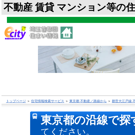
不動産 賃貸 マンション等の
トップページ
＞
住宅情報検索サービス
＞
東京都 不動産／路線から
＞
都営大江戸線 
東京都の沿線で探
てください。