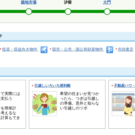
築地市場
汐留
大門
ク
投資・収益向き物件
競売・公売・国公有財産物件
売却査定
引越しいろいろ便利帳
不動産ハウ
って実際には
希望の住まいが見つか
い支払う
ったら、つぎは引越し
の準備。意外と知らな
ンを簡単計
い引越しのツボ
を考えるな
り計算もでき