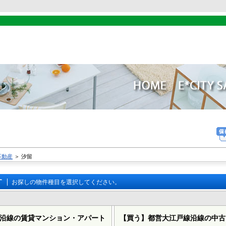
不動産
＞
汐留
す
お探しの物件種目を選択してください。
沿線の賃貸マンション・アパート
【買う】
都営大江戸線沿線の中古