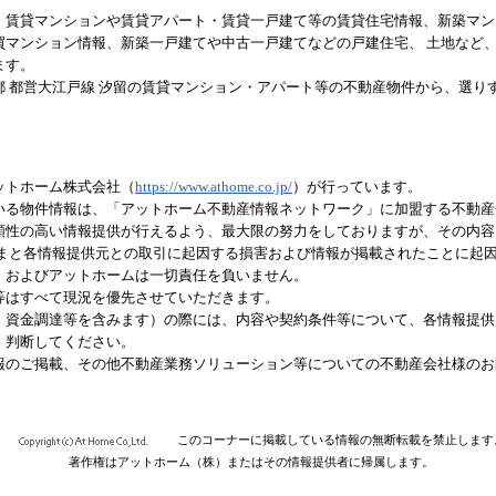
、賃貸マンションや賃貸アパート・賃貸一戸建て等の賃貸住宅情報、新築マン
買マンション情報、新築一戸建てや中古一戸建てなどの戸建住宅、 土地など
ます。
都 都営大江戸線 汐留の賃貸マンション・アパート等の不動産物件から、選り
ットホーム株式会社（
https://www.athome.co.jp/
）が行っています。
いる物件情報は、「アットホーム不動産情報ネットワーク」に加盟する不動産
頼性の高い情報提供が行えるよう、最大限の努力をしておりますが、その内容
さまと各情報提供元との取引に起因する損害および情報が掲載されたことに起
、およびアットホームは一切責任を負いません。
等はすべて現況を優先させていただきます。
、資金調達等を含みます）の際には、内容や契約条件等について、各情報提供
、判断してください。
報のご掲載、その他不動産業務ソリューション等についての不動産会社様のお
このコーナーに掲載している情報の無断転載を禁止します
著作権はアットホーム（株）またはその情報提供者に帰属します。