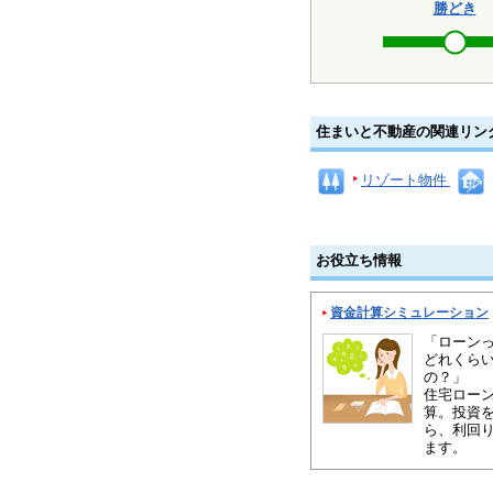
勝どき
住まいと不動産の関連リン
リゾート物件
お役立ち情報
資金計算シミュレーション
「ローン
どれくら
の？」
住宅ロー
算。投資
ら、利回
ます。