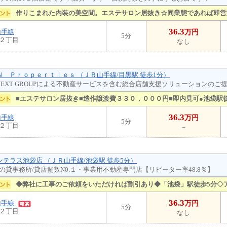
作りこまれた内装の美空間。エステサロン居抜き☆同業態であれば即営
36.3
山手線
万円
5分
２丁目
なし
ＥＮ Ｐｒｏｐｅｒｔｉｅｓ （ＪＲ山手線/目黒駅 徒歩1分）
U-NEXT GROUPによる不動産サービスを含む総合店舗支援ソリューションのご
■エステサロン居抜き■造作譲渡費３３０，０００円■即内見可●池袋駅
36.3
山手線
万円
5分
２丁目
－
ジンテラス池袋店 （ＪＲ山手線/池袋駅 徒歩5分）
の貸事務所/貸店舗数N0.１・事業用不動産専門店【リピーター率48.8％】
◆弊社に工事のご依頼をいただければ割引あり◆「池袋」駅徒歩5分◇
36.3
山手線
万円
5分
２丁目
なし