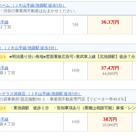
ホーム （ＪＲ山手線/池袋駅 徒歩5分）
・渋谷の事業用不動産はおまかせください。
36.3
山手線
万円
5分
２丁目
－
ィ （ＪＲ山手線/池袋駅 徒歩3分）
■明治通り沿い角地■窓面看板広告可○東武東上線【北池袋駅】徒歩７分
37.4
山手線
万円
18分
袋１丁目
44,000円
ジンテラス池袋店 （ＪＲ山手線/池袋駅 徒歩5分）
の貸事務所/貸店舗数N0.１・事業用不動産専門店【リピーター率48.8％】
・東池袋駅 徒歩１分 ・告知事項あり（業種は相談可能）麻雀・レン
38
山手線
万円
14分
袋４丁目
20,000円