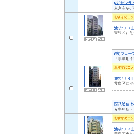
(株)サンラ
東京主要5
池袋/ＪＲ
豊島区西池
(株)ウェ
「事業用不
池袋/ＪＲ
豊島区西池
西武通信(
★事務所・
池袋/ＪＲ
豊島区東池