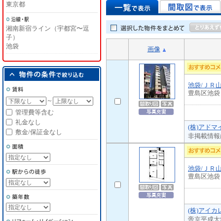
東京都
湘南新宿ライン（宇都宮〜逗
子）
池袋
画像
池袋/ＪＲ
豊島区池袋
～
管理費等含む
礼金なし
(株)アドマ
敷金/保証金なし
非掲載情報
池袋/ＪＲ
豊島区池袋
(株)アイカ
帝京平成大