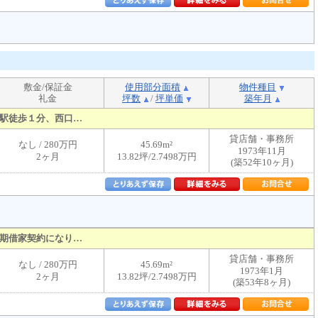
敷金/保証金
使用部分面積
物件種目
礼金
坪数
/
坪単価
築年月
駅徒歩１分、西口…
貸店舗・事務所
なし / 280万円
45.69m²
1973年11月
2ヶ月
13.82坪/2.7498万円
(築52年10ヶ月)
期借家契約になり…
貸店舗・事務所
なし / 280万円
45.69m²
1973年1月
2ヶ月
13.82坪/2.7498万円
(築53年8ヶ月)