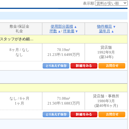
表示順
敷金/保証金
使用部分面積
物件種目
礼金
坪数
/
坪単価
築年月
スタッフがきめ細…
貸店舗
8ヶ月 / なし
70.19m²
1992年9月
なし
21.23坪/1.6499万円
(築34年)
貸店舗・事務所
なし / 6ヶ月
71.08m²
1986年3月
1ヶ月
21.50坪/1.6883万円
(築40年6ヶ月)