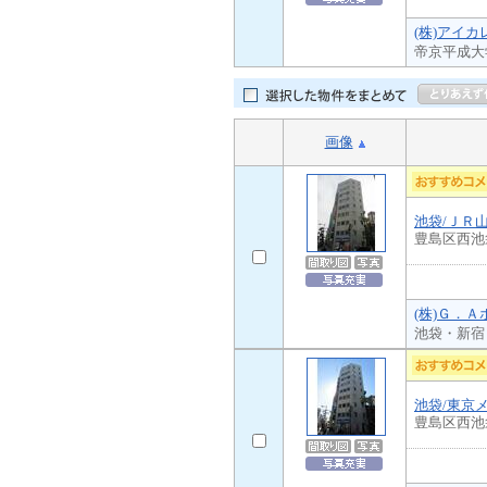
(株)アイカ
帝京平成大
画像
池袋/ＪＲ
豊島区西池
(株)Ｇ．Ａ
池袋・新宿
池袋/東京
豊島区西池