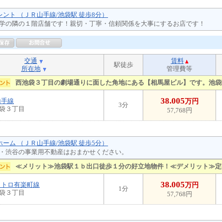
レント （ＪＲ山手線/池袋駅 徒歩8分）
学の隣の１階店舗です！親切・丁寧・信頼関係を大事にするお店です！
交通
賃料
駅徒歩
所在地
管理費等
西池袋３丁目の劇場通りに面した角地にある【相馬屋ビル】です。池袋
38.005
山手線
万円
3分
袋３丁目
57,768円
ホーム （ＪＲ山手線/池袋駅 徒歩5分）
・渋谷の事業用不動産はおまかせください。
≪メリット≫池袋駅１ｂ出口徒歩１分の好立地物件！≪デメリット≫定
38.005
メトロ有楽町線
万円
1分
袋３丁目
57,768円