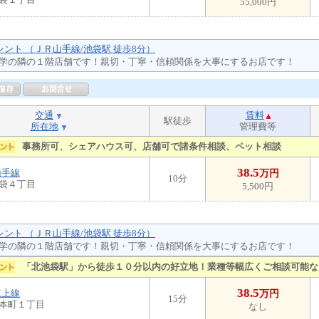
55,000円
レント （ＪＲ山手線/池袋駅 徒歩8分）
学の隣の１階店舗です！親切・丁寧・信頼関係を大事にするお店です！
交通
賃料
駅徒歩
所在地
管理費等
事務所可、シェアハウス可、店舗可で諸条件相談、ペット相談
38.5
山手線
万円
10分
袋４丁目
5,500円
レント （ＪＲ山手線/池袋駅 徒歩8分）
学の隣の１階店舗です！親切・丁寧・信頼関係を大事にするお店です！
「北池袋駅」から徒歩１０分以内の好立地！業種等幅広くご相談可能な
38.5
東上線
万円
15分
本町１丁目
なし