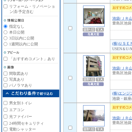
リフォーム・リノベーショ
ン済/予定含む
池袋/ＪＲ
豊島区池袋
指定なし
本日公開
3日以内に公開
(株)ＵＳ
1週間以内に公開
USEN＆
「おすすめコメント」あり
池袋/ＪＲ
豊島区池袋
間取図あり
写真あり
パノラマあり
(株)エン
池袋・銀座
男女別トイレ
エアコン
光ファイバー
池袋/ＪＲ
豊島区池袋
24時間セキュリティ
電動シャッター