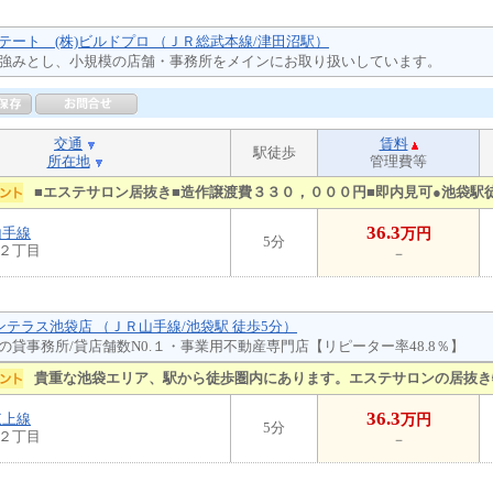
テート (株)ビルドプロ （ＪＲ総武本線/津田沼駅）
強みとし、小規模の店舗・事務所をメインにお取り扱いしています。
交通
賃料
駅徒歩
所在地
管理費等
■エステサロン居抜き■造作譲渡費３３０，０００円■即内見可●池袋駅
36.3
山手線
万円
5分
２丁目
－
ジンテラス池袋店 （ＪＲ山手線/池袋駅 徒歩5分）
の貸事務所/貸店舗数N0.１・事業用不動産専門店【リピーター率48.8％】
貴重な池袋エリア、駅から徒歩圏内にあります。エステサロンの居抜き
36.3
東上線
万円
5分
２丁目
－