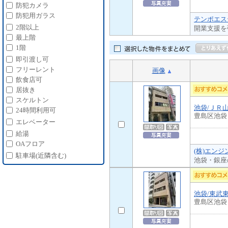
防犯カメラ
防犯用ガラス
テンポエス
2階以上
開業支援を
最上階
1階
即引渡し可
フリーレント
画像
飲食店可
居抜き
スケルトン
池袋/ＪＲ
24時間利用可
豊島区池袋
エレベーター
給湯
OAフロア
(株)エン
駐車場(近隣含む)
池袋・銀座
池袋/東武
豊島区池袋