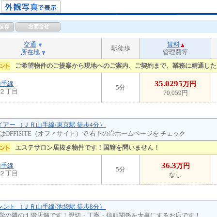
交通
賃料
駅徒歩
所在地
管理費等
ご希望物件のご提案から現地へのご案内、ご契約まで、業務に精通した
35.0295
山手線
万円
5分
２丁目
70,059円
イアー （ＪＲ山手線/東京駅 徒歩4分）
はOFFISITE（オフィサイト）で 右下の◎ホームページを チェック
エステサロン居抜き物件です！国籍を問いません！
36.3
山手線
万円
5分
２丁目
なし
レント （ＪＲ山手線/池袋駅 徒歩8分）
学の隣の１階店舗です！親切・丁寧・信頼関係を大事にするお店です！