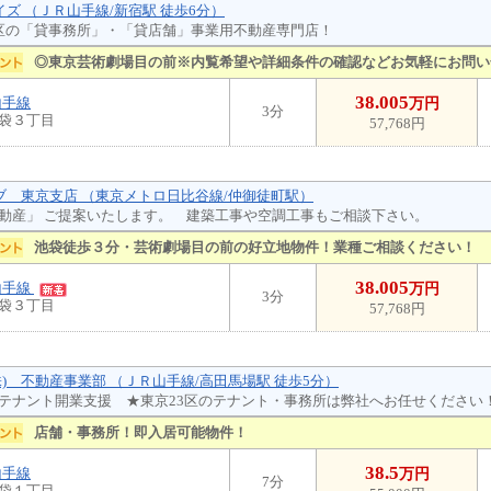
イズ （ＪＲ山手線/新宿駅 徒歩6分）
区の「貸事務所」・「貸店舗」事業用不動産専門店！
◎東京芸術劇場目の前※内覧希望や詳細条件の確認などお気軽にお問い
38.005
山手線
万円
3分
袋３丁目
57,768円
ーブ 東京支店 （東京メトロ日比谷線/仲御徒町駅）
動産」 ご提案いたします。 建築工事や空調工事もご相談下さい。
池袋徒歩３分・芸術劇場目の前の好立地物件！業種ご相談ください！
38.005
山手線
万円
3分
袋３丁目
57,768円
株) 不動産事業部 （ＪＲ山手線/高田馬場駅 徒歩5分）
テナント開業支援 ★東京23区のテナント・事務所は弊社へお任せください
店舗・事務所！即入居可能物件！
38.5
山手線
万円
7分
袋１丁目