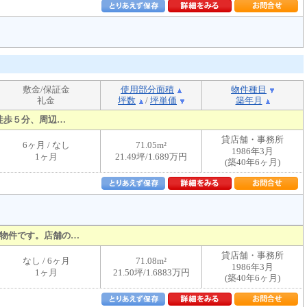
敷金/保証金
使用部分面積
物件種目
礼金
坪数
/
坪単価
築年月
徒歩５分、周辺…
貸店舗・事務所
6ヶ月 / なし
71.05m²
1986年3月
1ヶ月
21.49坪/1.689万円
(築40年6ヶ月)
物件です。店舗の…
貸店舗・事務所
なし / 6ヶ月
71.08m²
1986年3月
1ヶ月
21.50坪/1.6883万円
(築40年6ヶ月)