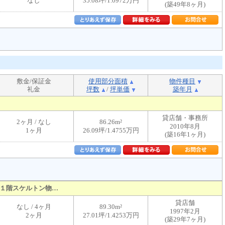
なし
35.08坪/1.0972万円
(築49年8ヶ月)
敷金/保証金
使用部分面積
物件種目
礼金
坪数
/
坪単価
築年月
貸店舗・事務所
2ヶ月 / なし
86.26m²
2010年8月
1ヶ月
26.09坪/1.4755万円
(築16年1ヶ月)
１階スケルトン物…
貸店舗
なし / 4ヶ月
89.30m²
1997年2月
2ヶ月
27.01坪/1.4253万円
(築29年7ヶ月)