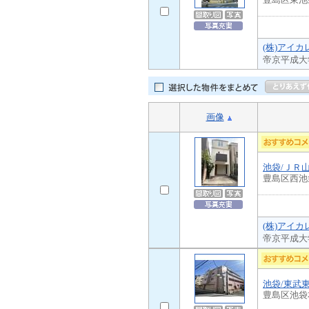
(株)アイカ
帝京平成大
画像
池袋/ＪＲ
豊島区西池
(株)アイカ
帝京平成大
池袋/東武
豊島区池袋