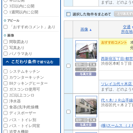
本日公開
まずは、どのよう
3日以内に公開
1週間以内に公開
交通
「おすすめコメント」あり
画像
所在地
間取図あり
写真あり
パノラマあり
西新宿五丁目/都
渋谷区本町５丁目
システムキッチン
カウンターキッチン
IHクッキングヒーター
ソレイユ代々木店 
まずは、どのよう
ガスコンロ使用可
2口以上コンロ
代々木/ＪＲ山手線
浄水器
渋谷区代々木２丁
食器(洗浄)乾燥機
ディスポーザー
バス・トイレ別
(株)スームス （
バス・トイレ同室
追焚き機能