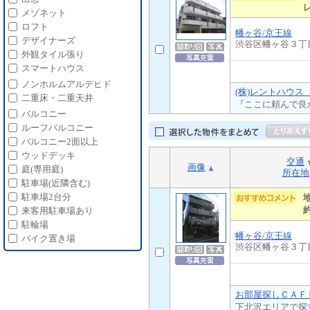
メゾネット
ロフト
幡ヶ谷/京王線
デザイナーズ
渋谷区幡ヶ谷３丁
外観タイル張り
スマートハウス
ノンホルムアルデヒド
(株)レントハウス
二重床・二重天井
『ここに頼んで良
バルコニー
ルーフバルコニー
バルコニー2面以上
ウッドデッキ
交通
画像
庭(専用庭)
所在地
駐車場(近隣含む)
駐車場2台分
来客用駐車場あり
駐輪場
幡ヶ谷/京王線
バイク置き場
渋谷区幡ヶ谷３丁
お部屋探しＣＡＦＥ
下北沢エリアで探