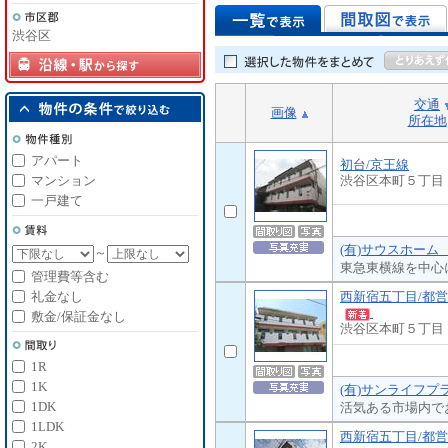
渋谷区
交通
画像
所在地
アパート
初台/京王線
マンション
渋谷区本町５丁目
一戸建て
(有)サウスホーム
～
東急東横線を中心
管理費等含む
西新宿五丁目/都
礼金なし
敷金/保証金なし
渋谷区本町５丁目
1R
1K
(有)サンライフプ
1DK
活気ある市場内で
1LDK
西新宿五丁目/都
2K