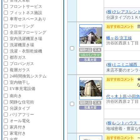
管理人常駐
フロントサービス
(株)クレアスレン
フィットネス施設
分譲タイプの１Ｋ
車寄せスペースあり
フローリング
全居室フローリング
幡ヶ谷/京王線
室内洗濯機置き場
渋谷区西原１丁目
洗濯機置き場
洗濯・衣類乾燥機
都市ガス
プロパンガス
(株)ミニミニ城西
複層ガラス
来店不要のオンラ
24時間換気システム
室内物干し
EV車充電設備
南向き
代々木上原/小田
渋谷区西原２丁目
閑静な住宅街
分譲タイプ
バリアフリー
オール電化
(株)レントハウス
家具付き
地域密着・豊富な
家電付き
出窓