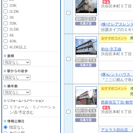
2DK
渋谷区本町５丁目
2LDK
3K
3DK
(株)クレアスレン
3LDK
分譲タイプの１Ｋ
4K
4DK
4LDK以上
初台/京王線
渋谷区本町５丁目
(株)レントハウス
『ここに頼んで良
西新宿五丁目/都
リフォーム・リノベーショ
渋谷区本町５丁目
ン済/予定含む
指定なし
アエラス目白店 (