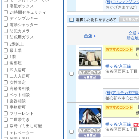
(株)コムハウジン
宅配ボックス
おかげさまで32年
24時間セキュリティ
ディンプルキー
電動シャッター
防犯カメラ
交通
画像
防犯用ガラス
所在地
2階以上
最上階
1階
角部屋
幡ヶ谷/京王線
即入居可
渋谷区西原１丁目
二人入居可
女性限定
高齢者相談
(株)アルテカ都市
ペット相談
都心部を中心に売
楽器相談
事務所可
フリーレント
二世帯向き
幡ヶ谷/京王線
常時ゴミ出し可能
渋谷区西原１丁目
エレベーター