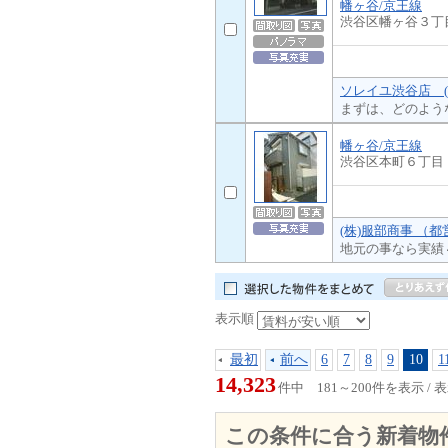
幡ヶ谷/京王線
渋谷区幡ヶ谷３丁
ソレイユ渋谷店 (
まずは、どのよう
幡ヶ谷/京王線
渋谷区本町６丁目
(株)服部商事 （
地元の事なら実績
表示順
最初
前へ
6
7
8
9
10
1
14,323
件中 181～200件を表示 /
この条件に合う新着物