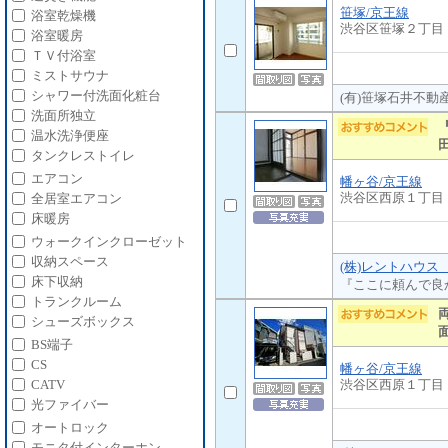
笹塚/京王線
浴室乾燥機
渋谷区笹塚２丁目
浴室暖房
ＴＶ付浴室
ミストサウナ
シャワー付洗面化粧台
(有)笹塚石井不動
洗面所独立
温水洗浄便座
タンクレストイレ
エアコン
幡ヶ谷/京王線
渋谷区西原１丁目
全居室エアコン
床暖房
ウォークインクローゼット
収納スペース
(株)レントハウス
床下収納
『ここに頼んで良
トランクルーム
シューズボックス
BS端子
CS
幡ヶ谷/京王線
渋谷区西原１丁目
CATV
光ファイバー
オートロック
モニタ付インターホン